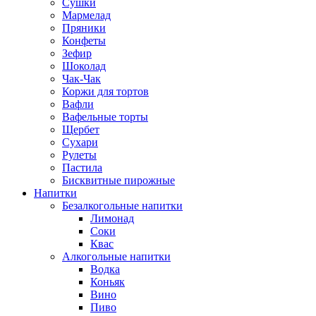
Сушки
Мармелад
Пряники
Конфеты
Зефир
Шоколад
Чак-Чак
Коржи для тортов
Вафли
Вафельные торты
Щербет
Сухари
Рулеты
Пастила
Бисквитные пирожные
Напитки
Безалкогольные напитки
Лимонад
Соки
Квас
Алкогольные напитки
Водка
Коньяк
Вино
Пиво