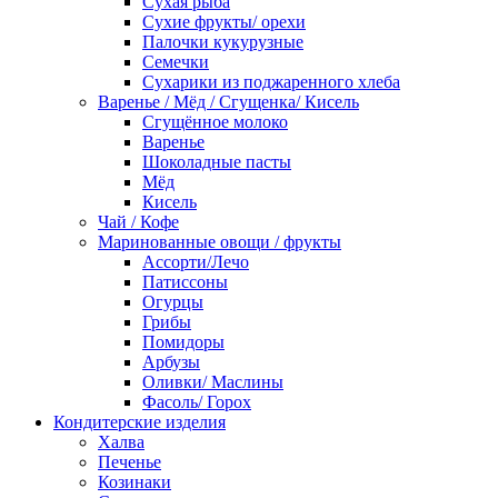
Сухая рыба
Сухие фрукты/ орехи
Палочки кукурузные
Семечки
Сухарики из поджаренного хлеба
Варенье / Мёд / Сгущенка/ Кисель
Сгущённое молоко
Варенье
Шоколадные пасты
Мёд
Кисель
Чай / Кофе
Маринованные овощи / фрукты
Ассорти/Лечо
Патиссоны
Огурцы
Грибы
Помидоры
Арбузы
Оливки/ Маслины
Фасоль/ Горох
Кондитерские изделия
Халва
Печенье
Козинаки