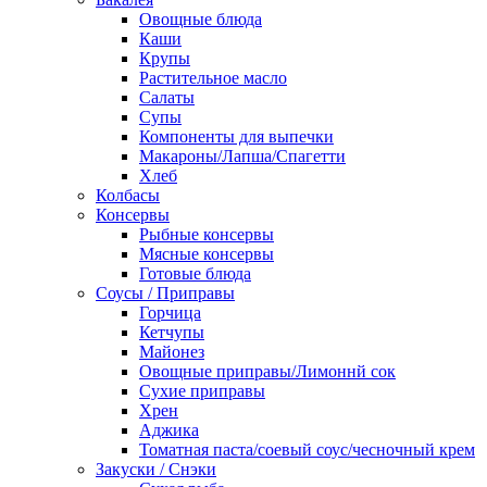
Овощные блюда
Каши
Крупы
Растительное масло
Салаты
Супы
Компоненты для выпечки
Макароны/Лапша/Спагетти
Хлеб
Колбасы
Консервы
Рыбные консервы
Мясные консервы
Готовые блюда
Соусы / Приправы
Горчица
Кетчупы
Майонез
Овощные приправы/Лимоннй сок
Сухие приправы
Хрен
Аджика
Томатная паста/соевый соус/чесночный крем
Закуски / Снэки