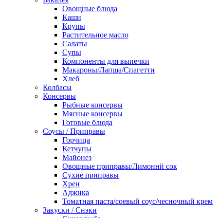
Овощные блюда
Каши
Крупы
Растительное масло
Салаты
Супы
Компоненты для выпечки
Макароны/Лапша/Спагетти
Хлеб
Колбасы
Консервы
Рыбные консервы
Мясные консервы
Готовые блюда
Соусы / Приправы
Горчица
Кетчупы
Майонез
Овощные приправы/Лимоннй сок
Сухие приправы
Хрен
Аджика
Томатная паста/соевый соус/чесночный крем
Закуски / Снэки