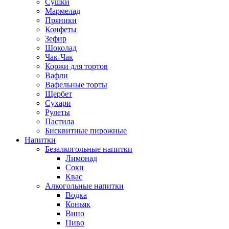
Сушки
Мармелад
Пряники
Конфеты
Зефир
Шоколад
Чак-Чак
Коржи для тортов
Вафли
Вафельные торты
Щербет
Сухари
Рулеты
Пастила
Бисквитные пирожные
Напитки
Безалкогольные напитки
Лимонад
Соки
Квас
Алкогольные напитки
Водка
Коньяк
Вино
Пиво