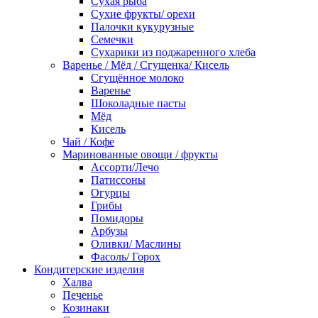
Сухая рыба
Сухие фрукты/ орехи
Палочки кукурузные
Семечки
Сухарики из поджаренного хлеба
Варенье / Мёд / Сгущенка/ Кисель
Сгущённое молоко
Варенье
Шоколадные пасты
Мёд
Кисель
Чай / Кофе
Маринованные овощи / фрукты
Ассорти/Лечо
Патиссоны
Огурцы
Грибы
Помидоры
Арбузы
Оливки/ Маслины
Фасоль/ Горох
Кондитерские изделия
Халва
Печенье
Козинаки