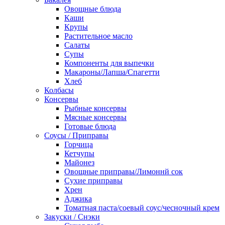
Овощные блюда
Каши
Крупы
Растительное масло
Салаты
Супы
Компоненты для выпечки
Макароны/Лапша/Спагетти
Хлеб
Колбасы
Консервы
Рыбные консервы
Мясные консервы
Готовые блюда
Соусы / Приправы
Горчица
Кетчупы
Майонез
Овощные приправы/Лимоннй сок
Сухие приправы
Хрен
Аджика
Томатная паста/соевый соус/чесночный крем
Закуски / Снэки