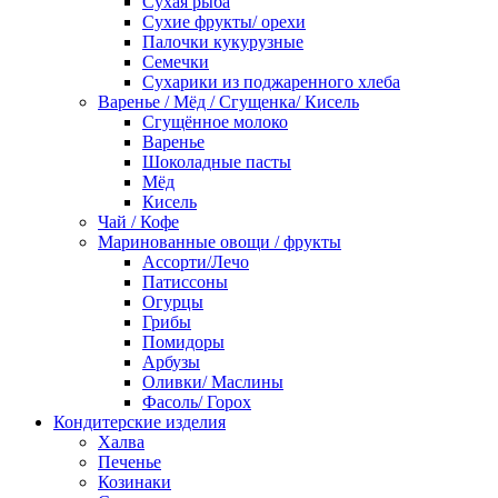
Сухая рыба
Сухие фрукты/ орехи
Палочки кукурузные
Семечки
Сухарики из поджаренного хлеба
Варенье / Мёд / Сгущенка/ Кисель
Сгущённое молоко
Варенье
Шоколадные пасты
Мёд
Кисель
Чай / Кофе
Маринованные овощи / фрукты
Ассорти/Лечо
Патиссоны
Огурцы
Грибы
Помидоры
Арбузы
Оливки/ Маслины
Фасоль/ Горох
Кондитерские изделия
Халва
Печенье
Козинаки