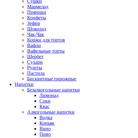
Сушки
Мармелад
Пряники
Конфеты
Зефир
Шоколад
Чак-Чак
Коржи для тортов
Вафли
Вафельные торты
Щербет
Сухари
Рулеты
Пастила
Бисквитные пирожные
Напитки
Безалкогольные напитки
Лимонад
Соки
Квас
Алкогольные напитки
Водка
Коньяк
Вино
Пиво