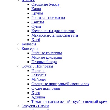
Овощные блюда
Каши
Крупы
Растительное масло
Салаты
Супы
Компоненты для выпечки
Макароны/Лапша/Спагетти
Хлеб
Колбасы
Консервы
Рыбные консервы
Мясные консервы
Готовые блюда
Соусы / Приправы
Горчица
Кетчупы
Майонез
Овощные приправы/Лимоннй сок
Сухие приправы
Хрен
Аджика
Томатная паста/соевый соус/чесночный крем
Закуски / Снэки