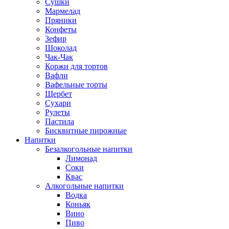
Сушки
Мармелад
Пряники
Конфеты
Зефир
Шоколад
Чак-Чак
Коржи для тортов
Вафли
Вафельные торты
Щербет
Сухари
Рулеты
Пастила
Бисквитные пирожные
Напитки
Безалкогольные напитки
Лимонад
Соки
Квас
Алкогольные напитки
Водка
Коньяк
Вино
Пиво