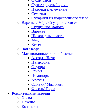
Сухая рыба
Сухие фрукты/ орехи
Палочки кукурузные
Семечки
Сухарики из поджаренного хлеба
Варенье / Мёд / Сгущенка/ Кисель
Сгущённое молоко
Варенье
Шоколадные пасты
Мёд
Кисель
Чай / Кофе
Маринованные овощи / фрукты
Ассорти/Лечо
Патиссоны
Огурцы
Грибы
Помидоры
Арбузы
Оливки/ Маслины
Фасоль/ Горох
Кондитерские изделия
Халва
Печенье
Козинаки