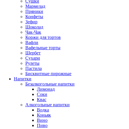
Сушки
Мармелад
Пряники
Конфеты
Зефир
Шоколад
Чак-Чак
Коржи для тортов
Вафли
Вафельные торты
Щербет
Сухари
Рулеты
Пастила
Бисквитные пирожные
Напитки
Безалкогольные напитки
Лимонад
Соки
Квас
Алкогольные напитки
Водка
Коньяк
Вино
Пиво