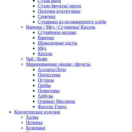
Сухая рыба
Сухие фрукты/ орехи
Палочки кукурузные
Семечки
Сухарики из поджаренного хлеба
Варенье / Мёд / Сгущенка/ Кисель
Сгущённое молоко
Варенье
Шоколадные пасты
Мёд
Кисель
Чай / Кофе
Маринованные овощи / фрукты
Ассорти/Лечо
Патиссоны
Огурцы
Грибы
Помидоры
Арбузы
Оливки/ Маслины
Фасоль/ Горох
Кондитерские изделия
Халва
Печенье
Козинаки