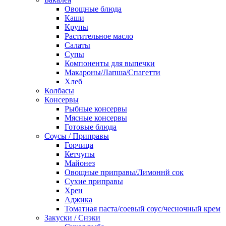
Овощные блюда
Каши
Крупы
Растительное масло
Салаты
Супы
Компоненты для выпечки
Макароны/Лапша/Спагетти
Хлеб
Колбасы
Консервы
Рыбные консервы
Мясные консервы
Готовые блюда
Соусы / Приправы
Горчица
Кетчупы
Майонез
Овощные приправы/Лимоннй сок
Сухие приправы
Хрен
Аджика
Томатная паста/соевый соус/чесночный крем
Закуски / Снэки