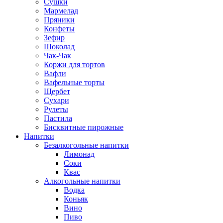
Сушки
Мармелад
Пряники
Конфеты
Зефир
Шоколад
Чак-Чак
Коржи для тортов
Вафли
Вафельные торты
Щербет
Сухари
Рулеты
Пастила
Бисквитные пирожные
Напитки
Безалкогольные напитки
Лимонад
Соки
Квас
Алкогольные напитки
Водка
Коньяк
Вино
Пиво