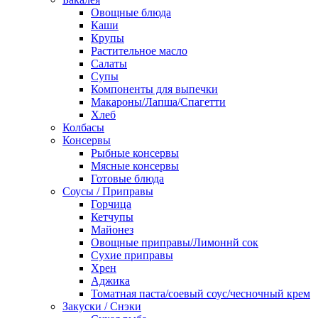
Овощные блюда
Каши
Крупы
Растительное масло
Салаты
Супы
Компоненты для выпечки
Макароны/Лапша/Спагетти
Хлеб
Колбасы
Консервы
Рыбные консервы
Мясные консервы
Готовые блюда
Соусы / Приправы
Горчица
Кетчупы
Майонез
Овощные приправы/Лимоннй сок
Сухие приправы
Хрен
Аджика
Томатная паста/соевый соус/чесночный крем
Закуски / Снэки