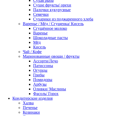
Сухая рыба
Сухие фрукты/ орехи
Палочки кукурузные
Семечки
Сухарики из поджаренного хлеба
Варенье / Мёд / Сгущенка/ Кисель
Сгущённое молоко
Варенье
Шоколадные пасты
Мёд
Кисель
Чай / Кофе
Маринованные овощи / фрукты
Ассорти/Лечо
Патиссоны
Огурцы
Грибы
Помидоры
Арбузы
Оливки/ Маслины
Фасоль/ Горох
Кондитерские изделия
Халва
Печенье
Козинаки