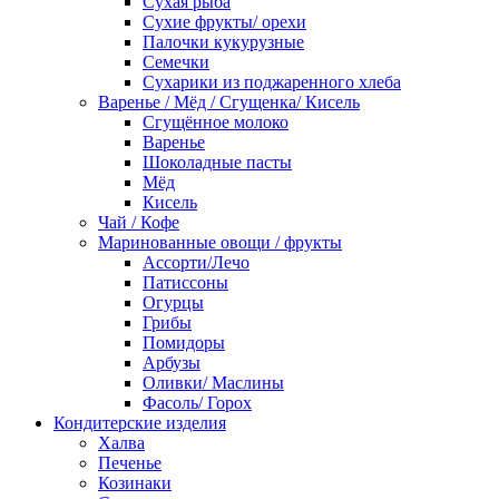
Сухая рыба
Сухие фрукты/ орехи
Палочки кукурузные
Семечки
Сухарики из поджаренного хлеба
Варенье / Мёд / Сгущенка/ Кисель
Сгущённое молоко
Варенье
Шоколадные пасты
Мёд
Кисель
Чай / Кофе
Маринованные овощи / фрукты
Ассорти/Лечо
Патиссоны
Огурцы
Грибы
Помидоры
Арбузы
Оливки/ Маслины
Фасоль/ Горох
Кондитерские изделия
Халва
Печенье
Козинаки