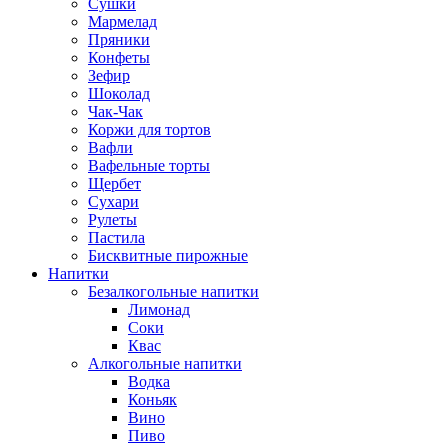
Сушки
Мармелад
Пряники
Конфеты
Зефир
Шоколад
Чак-Чак
Коржи для тортов
Вафли
Вафельные торты
Щербет
Сухари
Рулеты
Пастила
Бисквитные пирожные
Напитки
Безалкогольные напитки
Лимонад
Соки
Квас
Алкогольные напитки
Водка
Коньяк
Вино
Пиво