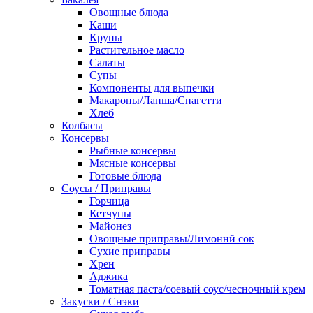
Овощные блюда
Каши
Крупы
Растительное масло
Салаты
Супы
Компоненты для выпечки
Макароны/Лапша/Спагетти
Хлеб
Колбасы
Консервы
Рыбные консервы
Мясные консервы
Готовые блюда
Соусы / Приправы
Горчица
Кетчупы
Майонез
Овощные приправы/Лимоннй сок
Сухие приправы
Хрен
Аджика
Томатная паста/соевый соус/чесночный крем
Закуски / Снэки