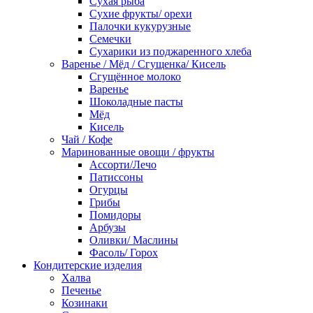
Сухая рыба
Сухие фрукты/ орехи
Палочки кукурузные
Семечки
Сухарики из поджаренного хлеба
Варенье / Мёд / Сгущенка/ Кисель
Сгущённое молоко
Варенье
Шоколадные пасты
Мёд
Кисель
Чай / Кофе
Маринованные овощи / фрукты
Ассорти/Лечо
Патиссоны
Огурцы
Грибы
Помидоры
Арбузы
Оливки/ Маслины
Фасоль/ Горох
Кондитерские изделия
Халва
Печенье
Козинаки