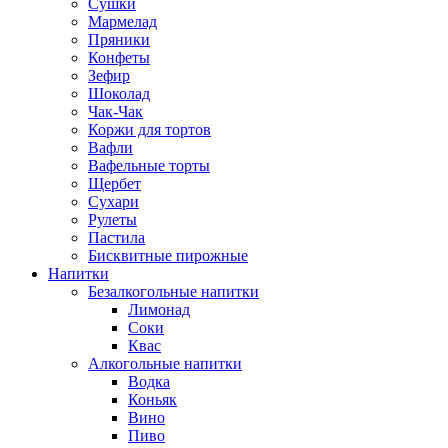
Сушки
Мармелад
Пряники
Конфеты
Зефир
Шоколад
Чак-Чак
Коржи для тортов
Вафли
Вафельные торты
Щербет
Сухари
Рулеты
Пастила
Бисквитные пирожные
Напитки
Безалкогольные напитки
Лимонад
Соки
Квас
Алкогольные напитки
Водка
Коньяк
Вино
Пиво