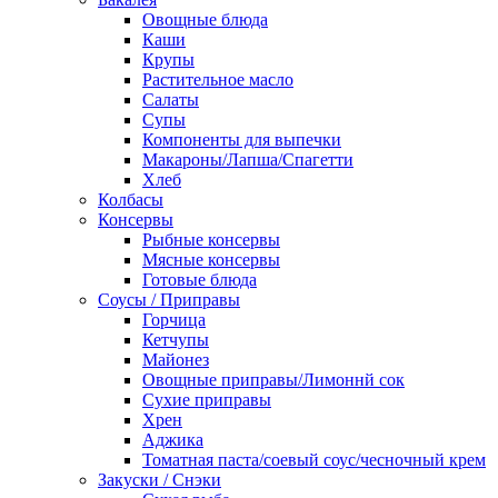
Овощные блюда
Каши
Крупы
Растительное масло
Салаты
Супы
Компоненты для выпечки
Макароны/Лапша/Спагетти
Хлеб
Колбасы
Консервы
Рыбные консервы
Мясные консервы
Готовые блюда
Соусы / Приправы
Горчица
Кетчупы
Майонез
Овощные приправы/Лимоннй сок
Сухие приправы
Хрен
Аджика
Томатная паста/соевый соус/чесночный крем
Закуски / Снэки