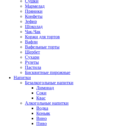
Сушки
Мармелад
Пряники
Конфеты
Зефир
Шоколад
Чак-Чак
Коржи для тортов
Вафли
Вафельные торты
Щербет
Сухари
Рулеты
Пастила
Бисквитные пирожные
Напитки
Безалкогольные напитки
Лимонад
Соки
Квас
Алкогольные напитки
Водка
Коньяк
Вино
Пиво