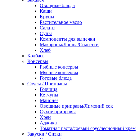
Овощные блюда
Каши
Крупы
Растительное масло
Салаты
Супы
Компоненты для выпечки
Макароны/Лапша/Спагетти
Хлеб
Колбасы
Консервы
Рыбные консервы
Мясные консервы
Готовые блюда
Соусы / Приправы
Горчица
Кетчупы
Майонез
Овощные приправы/Лимоннй сок
Сухие приправы
Хрен
Аджика
Томатная паста/соевый соус/чесночный крем
Закуски / Снэки