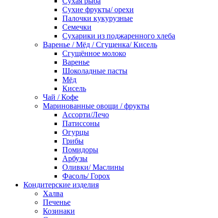
Сухая рыба
Сухие фрукты/ орехи
Палочки кукурузные
Семечки
Сухарики из поджаренного хлеба
Варенье / Мёд / Сгущенка/ Кисель
Сгущённое молоко
Варенье
Шоколадные пасты
Мёд
Кисель
Чай / Кофе
Маринованные овощи / фрукты
Ассорти/Лечо
Патиссоны
Огурцы
Грибы
Помидоры
Арбузы
Оливки/ Маслины
Фасоль/ Горох
Кондитерские изделия
Халва
Печенье
Козинаки