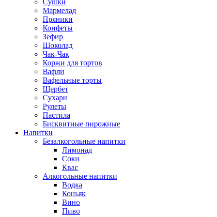
Сушки
Мармелад
Пряники
Конфеты
Зефир
Шоколад
Чак-Чак
Коржи для тортов
Вафли
Вафельные торты
Щербет
Сухари
Рулеты
Пастила
Бисквитные пирожные
Напитки
Безалкогольные напитки
Лимонад
Соки
Квас
Алкогольные напитки
Водка
Коньяк
Вино
Пиво