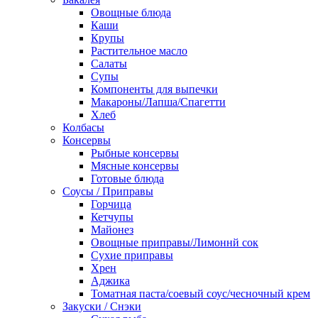
Овощные блюда
Каши
Крупы
Растительное масло
Салаты
Супы
Компоненты для выпечки
Макароны/Лапша/Спагетти
Хлеб
Колбасы
Консервы
Рыбные консервы
Мясные консервы
Готовые блюда
Соусы / Приправы
Горчица
Кетчупы
Майонез
Овощные приправы/Лимоннй сок
Сухие приправы
Хрен
Аджика
Томатная паста/соевый соус/чесночный крем
Закуски / Снэки