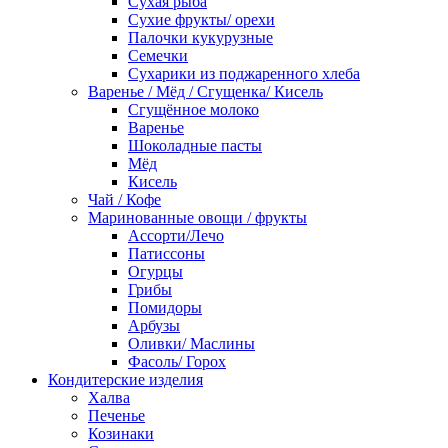
Сухая рыба
Сухие фрукты/ орехи
Палочки кукурузные
Семечки
Сухарики из поджаренного хлеба
Варенье / Мёд / Сгущенка/ Кисель
Сгущённое молоко
Варенье
Шоколадные пасты
Мёд
Кисель
Чай / Кофе
Маринованные овощи / фрукты
Ассорти/Лечо
Патиссоны
Огурцы
Грибы
Помидоры
Арбузы
Оливки/ Маслины
Фасоль/ Горох
Кондитерские изделия
Халва
Печенье
Козинаки