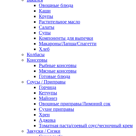
Овощные блюда
Каши
Крупы
Растительное масло
Салаты
Супы
Компоненты для выпечки
Макароны/Лапша/Спагетти
Хлеб
Колбасы
Консервы
Рыбные консервы
Мясные консервы
Готовые блюда
Соусы / Приправы
Горчица
Кетчупы
Майонез
Овощные приправы/Лимоннй сок
Сухие приправы
Хрен
Аджика
Томатная паста/соевый соус/чесночный крем
Закуски / Снэки