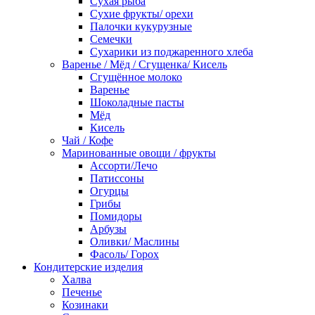
Сухая рыба
Сухие фрукты/ орехи
Палочки кукурузные
Семечки
Сухарики из поджаренного хлеба
Варенье / Мёд / Сгущенка/ Кисель
Сгущённое молоко
Варенье
Шоколадные пасты
Мёд
Кисель
Чай / Кофе
Маринованные овощи / фрукты
Ассорти/Лечо
Патиссоны
Огурцы
Грибы
Помидоры
Арбузы
Оливки/ Маслины
Фасоль/ Горох
Кондитерские изделия
Халва
Печенье
Козинаки