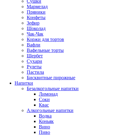
Сушки
Мармелад
Пряники
Конфеты
Зефир
Шоколад
Чак-Чак
Коржи для тортов
Вафли
Вафельные торты
Щербет
Сухари
Рулеты
Пастила
Бисквитные пирожные
Напитки
Безалкогольные напитки
Лимонад
Соки
Квас
Алкогольные напитки
Водка
Коньяк
Вино
Пиво