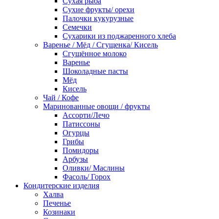
Сухая рыба
Сухие фрукты/ орехи
Палочки кукурузные
Семечки
Сухарики из поджаренного хлеба
Варенье / Мёд / Сгущенка/ Кисель
Сгущённое молоко
Варенье
Шоколадные пасты
Мёд
Кисель
Чай / Кофе
Маринованные овощи / фрукты
Ассорти/Лечо
Патиссоны
Огурцы
Грибы
Помидоры
Арбузы
Оливки/ Маслины
Фасоль/ Горох
Кондитерские изделия
Халва
Печенье
Козинаки