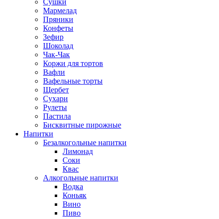
Сушки
Мармелад
Пряники
Конфеты
Зефир
Шоколад
Чак-Чак
Коржи для тортов
Вафли
Вафельные торты
Щербет
Сухари
Рулеты
Пастила
Бисквитные пирожные
Напитки
Безалкогольные напитки
Лимонад
Соки
Квас
Алкогольные напитки
Водка
Коньяк
Вино
Пиво