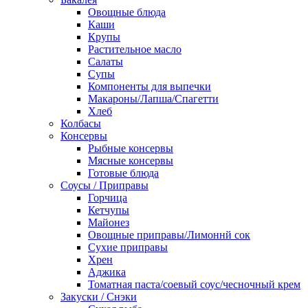
Овощные блюда
Каши
Крупы
Растительное масло
Салаты
Супы
Компоненты для выпечки
Макароны/Лапша/Спагетти
Хлеб
Колбасы
Консервы
Рыбные консервы
Мясные консервы
Готовые блюда
Соусы / Приправы
Горчица
Кетчупы
Майонез
Овощные приправы/Лимоннй сок
Сухие приправы
Хрен
Аджика
Томатная паста/соевый соус/чесночный крем
Закуски / Снэки