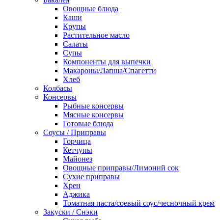
Овощные блюда
Каши
Крупы
Растительное масло
Салаты
Супы
Компоненты для выпечки
Макароны/Лапша/Спагетти
Хлеб
Колбасы
Консервы
Рыбные консервы
Мясные консервы
Готовые блюда
Соусы / Приправы
Горчица
Кетчупы
Майонез
Овощные приправы/Лимоннй сок
Сухие приправы
Хрен
Аджика
Томатная паста/соевый соус/чесночный крем
Закуски / Снэки