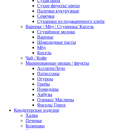
Сухая рыба
Сухие фрукты/ орехи
Палочки кукурузные
Семечки
Сухарики из поджаренного хлеба
Варенье / Мёд / Сгущенка/ Кисель
Сгущённое молоко
Варенье
Шоколадные пасты
Мёд
Кисель
Чай / Кофе
Маринованные овощи / фрукты
Ассорти/Лечо
Патиссоны
Огурцы
Грибы
Помидоры
Арбузы
Оливки/ Маслины
Фасоль/ Горох
Кондитерские изделия
Халва
Печенье
Козинаки