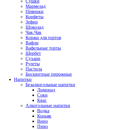
Сушки
Мармелад
Пряники
Конфеты
Зефир
Шоколад
Чак-Чак
Коржи для тортов
Вафли
Вафельные торты
Щербет
Сухари
Рулеты
Пастила
Бисквитные пирожные
Напитки
Безалкогольные напитки
Лимонад
Соки
Квас
Алкогольные напитки
Водка
Коньяк
Вино
Пиво