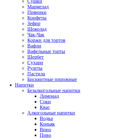
Сушки
Мармелад
Пряники
Конфеты
Зефир
Шоколад
Чак-Чак
Коржи для тортов
Вафли
Вафельные торты
Щербет
Сухари
Рулеты
Пастила
Бисквитные пирожные
Напитки
Безалкогольные напитки
Лимонад
Соки
Квас
Алкогольные напитки
Водка
Коньяк
Вино
Пиво