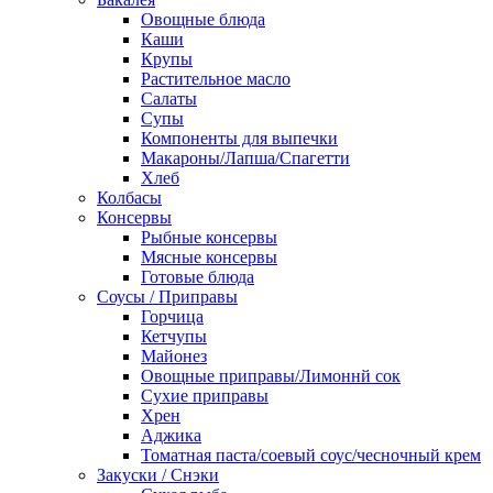
Овощные блюда
Каши
Крупы
Растительное масло
Салаты
Супы
Компоненты для выпечки
Макароны/Лапша/Спагетти
Хлеб
Колбасы
Консервы
Рыбные консервы
Мясные консервы
Готовые блюда
Соусы / Приправы
Горчица
Кетчупы
Майонез
Овощные приправы/Лимоннй сок
Сухие приправы
Хрен
Аджика
Томатная паста/соевый соус/чесночный крем
Закуски / Снэки