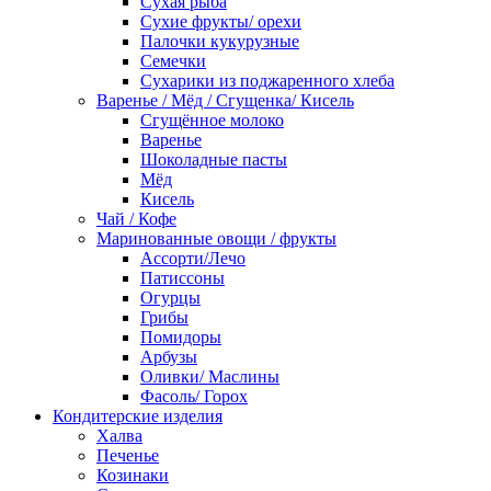
Сухая рыба
Сухие фрукты/ орехи
Палочки кукурузные
Семечки
Сухарики из поджаренного хлеба
Варенье / Мёд / Сгущенка/ Кисель
Сгущённое молоко
Варенье
Шоколадные пасты
Мёд
Кисель
Чай / Кофе
Маринованные овощи / фрукты
Ассорти/Лечо
Патиссоны
Огурцы
Грибы
Помидоры
Арбузы
Оливки/ Маслины
Фасоль/ Горох
Кондитерские изделия
Халва
Печенье
Козинаки