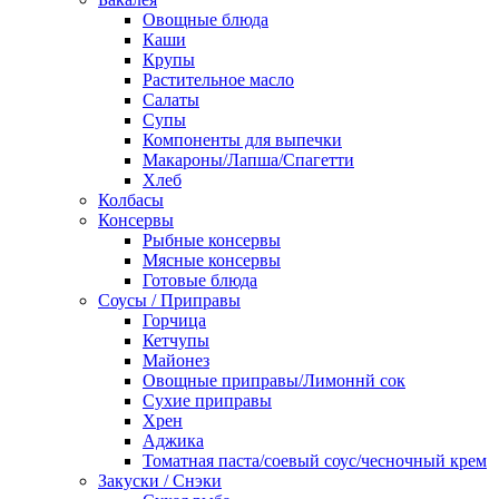
Овощные блюда
Каши
Крупы
Растительное масло
Салаты
Супы
Компоненты для выпечки
Макароны/Лапша/Спагетти
Хлеб
Колбасы
Консервы
Рыбные консервы
Мясные консервы
Готовые блюда
Соусы / Приправы
Горчица
Кетчупы
Майонез
Овощные приправы/Лимоннй сок
Сухие приправы
Хрен
Аджика
Томатная паста/соевый соус/чесночный крем
Закуски / Снэки