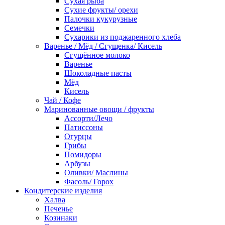
Сухая рыба
Сухие фрукты/ орехи
Палочки кукурузные
Семечки
Сухарики из поджаренного хлеба
Варенье / Мёд / Сгущенка/ Кисель
Сгущённое молоко
Варенье
Шоколадные пасты
Мёд
Кисель
Чай / Кофе
Маринованные овощи / фрукты
Ассорти/Лечо
Патиссоны
Огурцы
Грибы
Помидоры
Арбузы
Оливки/ Маслины
Фасоль/ Горох
Кондитерские изделия
Халва
Печенье
Козинаки