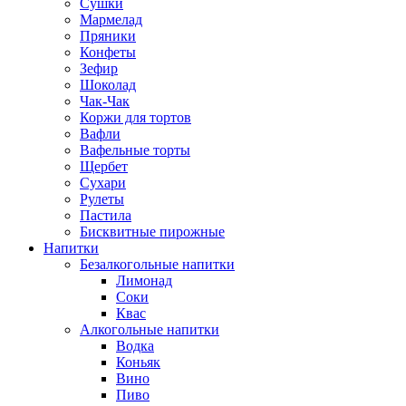
Сушки
Мармелад
Пряники
Конфеты
Зефир
Шоколад
Чак-Чак
Коржи для тортов
Вафли
Вафельные торты
Щербет
Сухари
Рулеты
Пастила
Бисквитные пирожные
Напитки
Безалкогольные напитки
Лимонад
Соки
Квас
Алкогольные напитки
Водка
Коньяк
Вино
Пиво