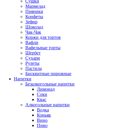
Сушки
Мармелад
Пряники
Конфеты
Зефир
Шоколад
Чак-Чак
Коржи для тортов
Вафли
Вафельные торты
Щербет
Сухари
Рулеты
Пастила
Бисквитные пирожные
Напитки
Безалкогольные напитки
Лимонад
Соки
Квас
Алкогольные напитки
Водка
Коньяк
Вино
Пиво