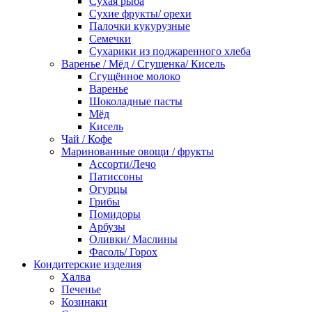
Сухая рыба
Сухие фрукты/ орехи
Палочки кукурузные
Семечки
Сухарики из поджаренного хлеба
Варенье / Мёд / Сгущенка/ Кисель
Сгущённое молоко
Варенье
Шоколадные пасты
Мёд
Кисель
Чай / Кофе
Маринованные овощи / фрукты
Ассорти/Лечо
Патиссоны
Огурцы
Грибы
Помидоры
Арбузы
Оливки/ Маслины
Фасоль/ Горох
Кондитерские изделия
Халва
Печенье
Козинаки