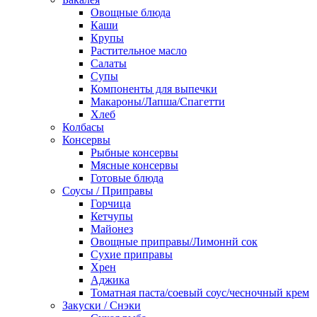
Овощные блюда
Каши
Крупы
Растительное масло
Салаты
Супы
Компоненты для выпечки
Макароны/Лапша/Спагетти
Хлеб
Колбасы
Консервы
Рыбные консервы
Мясные консервы
Готовые блюда
Соусы / Приправы
Горчица
Кетчупы
Майонез
Овощные приправы/Лимоннй сок
Сухие приправы
Хрен
Аджика
Томатная паста/соевый соус/чесночный крем
Закуски / Снэки