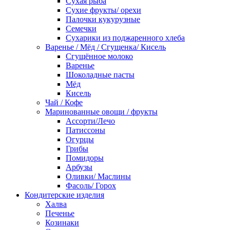
Сухая рыба
Сухие фрукты/ орехи
Палочки кукурузные
Семечки
Сухарики из поджаренного хлеба
Варенье / Мёд / Сгущенка/ Кисель
Сгущённое молоко
Варенье
Шоколадные пасты
Мёд
Кисель
Чай / Кофе
Маринованные овощи / фрукты
Ассорти/Лечо
Патиссоны
Огурцы
Грибы
Помидоры
Арбузы
Оливки/ Маслины
Фасоль/ Горох
Кондитерские изделия
Халва
Печенье
Козинаки