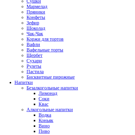
Сушки
Мармелад
Пряники
Конфеты
Зефир
Шоколад
Чак-Чак
Коржи для тортов
Вафли
Вафельные торты
Щербет
Сухари
Рулеты
Пастила
Бисквитные пирожные
Напитки
Безалкогольные напитки
Лимонад
Соки
Квас
Алкогольные напитки
Водка
Коньяк
Вино
Пиво