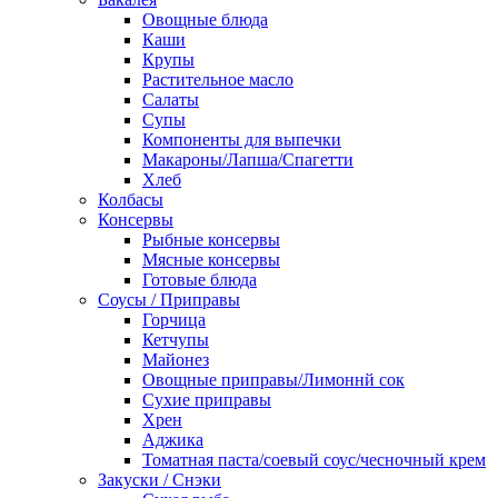
Овощные блюда
Каши
Крупы
Растительное масло
Салаты
Супы
Компоненты для выпечки
Макароны/Лапша/Спагетти
Хлеб
Колбасы
Консервы
Рыбные консервы
Мясные консервы
Готовые блюда
Соусы / Приправы
Горчица
Кетчупы
Майонез
Овощные приправы/Лимоннй сок
Сухие приправы
Хрен
Аджика
Томатная паста/соевый соус/чесночный крем
Закуски / Снэки