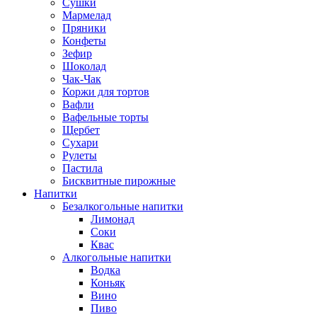
Сушки
Мармелад
Пряники
Конфеты
Зефир
Шоколад
Чак-Чак
Коржи для тортов
Вафли
Вафельные торты
Щербет
Сухари
Рулеты
Пастила
Бисквитные пирожные
Напитки
Безалкогольные напитки
Лимонад
Соки
Квас
Алкогольные напитки
Водка
Коньяк
Вино
Пиво