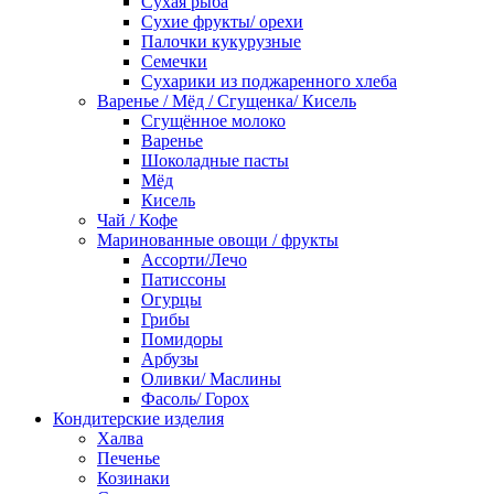
Сухая рыба
Сухие фрукты/ орехи
Палочки кукурузные
Семечки
Сухарики из поджаренного хлеба
Варенье / Мёд / Сгущенка/ Кисель
Сгущённое молоко
Варенье
Шоколадные пасты
Мёд
Кисель
Чай / Кофе
Маринованные овощи / фрукты
Ассорти/Лечо
Патиссоны
Огурцы
Грибы
Помидоры
Арбузы
Оливки/ Маслины
Фасоль/ Горох
Кондитерские изделия
Халва
Печенье
Козинаки