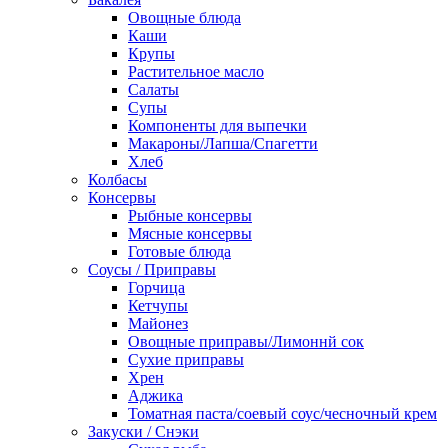
Овощные блюда
Каши
Крупы
Растительное масло
Салаты
Супы
Компоненты для выпечки
Макароны/Лапша/Спагетти
Хлеб
Колбасы
Консервы
Рыбные консервы
Мясные консервы
Готовые блюда
Соусы / Приправы
Горчица
Кетчупы
Майонез
Овощные приправы/Лимоннй сок
Сухие приправы
Хрен
Аджика
Томатная паста/соевый соус/чесночный крем
Закуски / Снэки