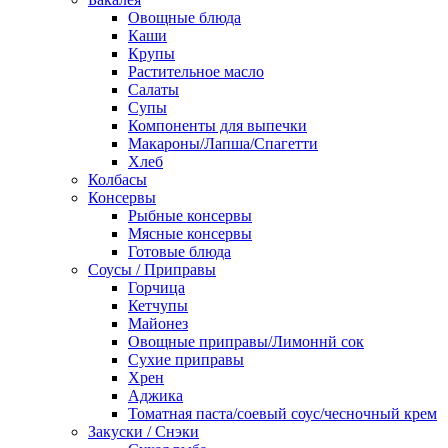
Овощные блюда
Каши
Крупы
Растительное масло
Салаты
Супы
Компоненты для выпечки
Макароны/Лапша/Спагетти
Хлеб
Колбасы
Консервы
Рыбные консервы
Мясные консервы
Готовые блюда
Соусы / Приправы
Горчица
Кетчупы
Майонез
Овощные приправы/Лимоннй сок
Сухие приправы
Хрен
Аджика
Томатная паста/соевый соус/чесночный крем
Закуски / Снэки