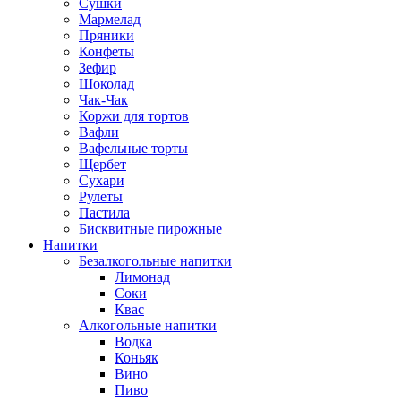
Сушки
Мармелад
Пряники
Конфеты
Зефир
Шоколад
Чак-Чак
Коржи для тортов
Вафли
Вафельные торты
Щербет
Сухари
Рулеты
Пастила
Бисквитные пирожные
Напитки
Безалкогольные напитки
Лимонад
Соки
Квас
Алкогольные напитки
Водка
Коньяк
Вино
Пиво