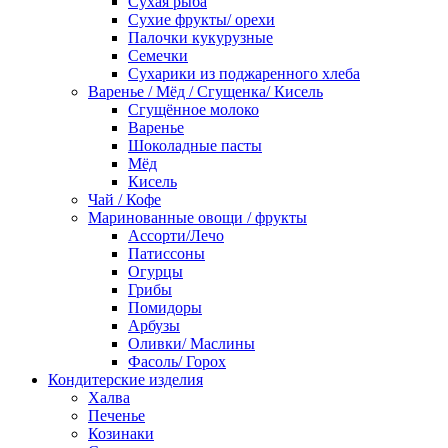
Сухая рыба
Сухие фрукты/ орехи
Палочки кукурузные
Семечки
Сухарики из поджаренного хлеба
Варенье / Мёд / Сгущенка/ Кисель
Сгущённое молоко
Варенье
Шоколадные пасты
Мёд
Кисель
Чай / Кофе
Маринованные овощи / фрукты
Ассорти/Лечо
Патиссоны
Огурцы
Грибы
Помидоры
Арбузы
Оливки/ Маслины
Фасоль/ Горох
Кондитерские изделия
Халва
Печенье
Козинаки