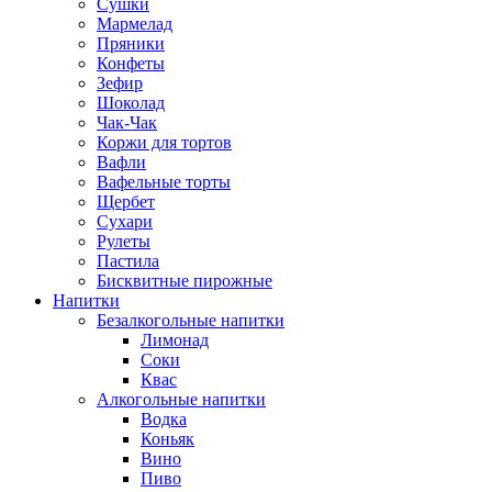
Сушки
Мармелад
Пряники
Конфеты
Зефир
Шоколад
Чак-Чак
Коржи для тортов
Вафли
Вафельные торты
Щербет
Сухари
Рулеты
Пастила
Бисквитные пирожные
Напитки
Безалкогольные напитки
Лимонад
Соки
Квас
Алкогольные напитки
Водка
Коньяк
Вино
Пиво