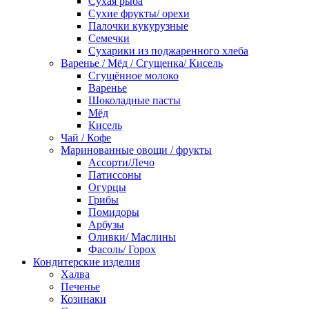
Сухая рыба
Сухие фрукты/ орехи
Палочки кукурузные
Семечки
Сухарики из поджаренного хлеба
Варенье / Мёд / Сгущенка/ Кисель
Сгущённое молоко
Варенье
Шоколадные пасты
Мёд
Кисель
Чай / Кофе
Маринованные овощи / фрукты
Ассорти/Лечо
Патиссоны
Огурцы
Грибы
Помидоры
Арбузы
Оливки/ Маслины
Фасоль/ Горох
Кондитерские изделия
Халва
Печенье
Козинаки