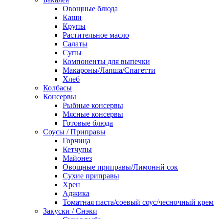
Овощные блюда
Каши
Крупы
Растительное масло
Салаты
Супы
Компоненты для выпечки
Макароны/Лапша/Спагетти
Хлеб
Колбасы
Консервы
Рыбные консервы
Мясные консервы
Готовые блюда
Соусы / Приправы
Горчица
Кетчупы
Майонез
Овощные приправы/Лимоннй сок
Сухие приправы
Хрен
Аджика
Томатная паста/соевый соус/чесночный крем
Закуски / Снэки