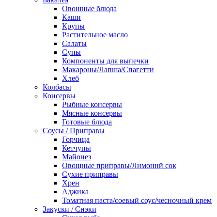
Овощные блюда
Каши
Крупы
Растительное масло
Салаты
Супы
Компоненты для выпечки
Макароны/Лапша/Спагетти
Хлеб
Колбасы
Консервы
Рыбные консервы
Мясные консервы
Готовые блюда
Соусы / Приправы
Горчица
Кетчупы
Майонез
Овощные приправы/Лимоннй сок
Сухие приправы
Хрен
Аджика
Томатная паста/соевый соус/чесночный крем
Закуски / Снэки