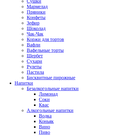
Сушки
Мармелад
Пряники
Конфеты
Зефир
Шоколад
Чак-Чак
Коржи для тортов
Вафли
Вафельные торты
Щербет
Сухари
Рулеты
Пастила
Бисквитные пирожные
Напитки
Безалкогольные напитки
Лимонад
Соки
Квас
Алкогольные напитки
Водка
Коньяк
Вино
Пиво