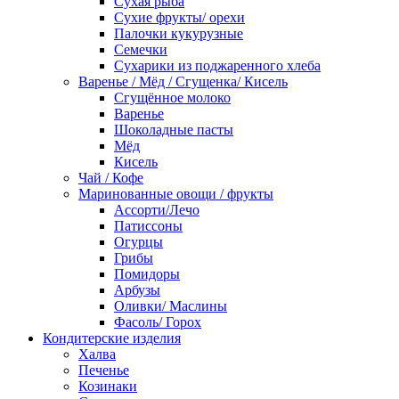
Сухая рыба
Сухие фрукты/ орехи
Палочки кукурузные
Семечки
Сухарики из поджаренного хлеба
Варенье / Мёд / Сгущенка/ Кисель
Сгущённое молоко
Варенье
Шоколадные пасты
Мёд
Кисель
Чай / Кофе
Маринованные овощи / фрукты
Ассорти/Лечо
Патиссоны
Огурцы
Грибы
Помидоры
Арбузы
Оливки/ Маслины
Фасоль/ Горох
Кондитерские изделия
Халва
Печенье
Козинаки