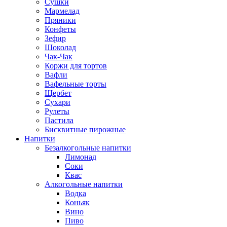
Сушки
Мармелад
Пряники
Конфеты
Зефир
Шоколад
Чак-Чак
Коржи для тортов
Вафли
Вафельные торты
Щербет
Сухари
Рулеты
Пастила
Бисквитные пирожные
Напитки
Безалкогольные напитки
Лимонад
Соки
Квас
Алкогольные напитки
Водка
Коньяк
Вино
Пиво