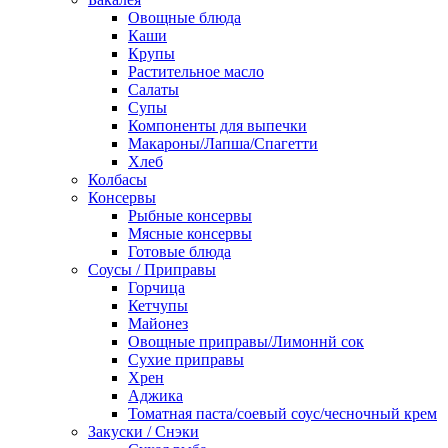
Овощные блюда
Каши
Крупы
Растительное масло
Салаты
Супы
Компоненты для выпечки
Макароны/Лапша/Спагетти
Хлеб
Колбасы
Консервы
Рыбные консервы
Мясные консервы
Готовые блюда
Соусы / Приправы
Горчица
Кетчупы
Майонез
Овощные приправы/Лимоннй сок
Сухие приправы
Хрен
Аджика
Томатная паста/соевый соус/чесночный крем
Закуски / Снэки