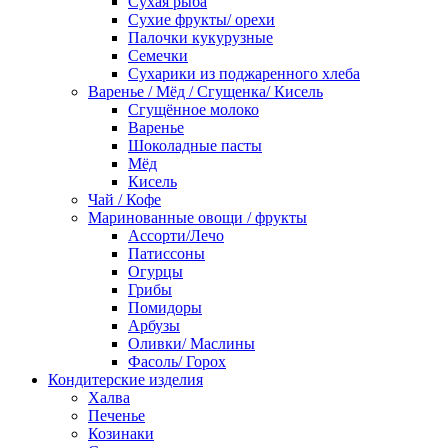
Сухая рыба
Сухие фрукты/ орехи
Палочки кукурузные
Семечки
Сухарики из поджаренного хлеба
Варенье / Мёд / Сгущенка/ Кисель
Сгущённое молоко
Варенье
Шоколадные пасты
Мёд
Кисель
Чай / Кофе
Маринованные овощи / фрукты
Ассорти/Лечо
Патиссоны
Огурцы
Грибы
Помидоры
Арбузы
Оливки/ Маслины
Фасоль/ Горох
Кондитерские изделия
Халва
Печенье
Козинаки