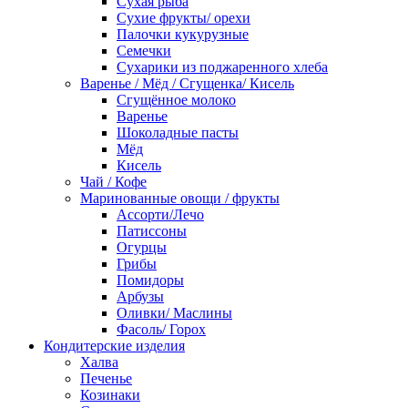
Сухая рыба
Сухие фрукты/ орехи
Палочки кукурузные
Семечки
Сухарики из поджаренного хлеба
Варенье / Мёд / Сгущенка/ Кисель
Сгущённое молоко
Варенье
Шоколадные пасты
Мёд
Кисель
Чай / Кофе
Маринованные овощи / фрукты
Ассорти/Лечо
Патиссоны
Огурцы
Грибы
Помидоры
Арбузы
Оливки/ Маслины
Фасоль/ Горох
Кондитерские изделия
Халва
Печенье
Козинаки