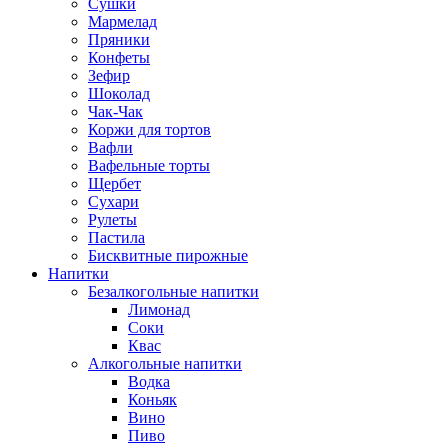
Сушки
Мармелад
Пряники
Конфеты
Зефир
Шоколад
Чак-Чак
Коржи для тортов
Вафли
Вафельные торты
Щербет
Сухари
Рулеты
Пастила
Бисквитные пирожные
Напитки
Безалкогольные напитки
Лимонад
Соки
Квас
Алкогольные напитки
Водка
Коньяк
Вино
Пиво