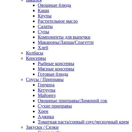
Овощные блюда
Каши
Крупы
Растительное масло
Салаты
Супы
Компоненты для выпечки
Макароны/Лапша/Спагетти
Хлеб
Колбасы
Консервы
Рыбные консервы
Мясные консервы
Готовые блюда
Соусы / Приправы
Горчица
Кетчупы
Майонез
Овощные приправы/Лимоннй сок
Сухие приправы
Хрен
Аджика
Томатная паста/соевый соус/чесночный крем
Закуски / Снэки