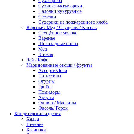
Сухая рыба
Сухие фрукты/ орехи
Палочки кукурузные
Семечки
Сухарики из поджаренного хлеба
Варенье / Мёд / Сгущенка/ Кисель
Сгущённое молоко
Варенье
Шоколадные пасты
Мёд
Кисель
Чай / Кофе
Маринованные овощи / фрукты
Ассорти/Лечо
Патиссоны
Огурцы
Грибы
Помидоры
Арбузы
Оливки/ Маслины
Фасоль/ Горох
Кондитерские изделия
Халва
Печенье
Козинаки