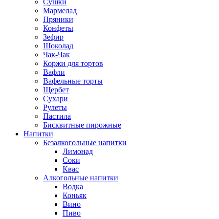
Сушки
Мармелад
Пряники
Конфеты
Зефир
Шоколад
Чак-Чак
Коржи для тортов
Вафли
Вафельные торты
Щербет
Сухари
Рулеты
Пастила
Бисквитные пирожные
Напитки
Безалкогольные напитки
Лимонад
Соки
Квас
Алкогольные напитки
Водка
Коньяк
Вино
Пиво