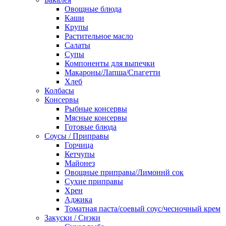
Овощные блюда
Каши
Крупы
Растительное масло
Салаты
Супы
Компоненты для выпечки
Макароны/Лапша/Спагетти
Хлеб
Колбасы
Консервы
Рыбные консервы
Мясные консервы
Готовые блюда
Соусы / Приправы
Горчица
Кетчупы
Майонез
Овощные приправы/Лимоннй сок
Сухие приправы
Хрен
Аджика
Томатная паста/соевый соус/чесночный крем
Закуски / Снэки