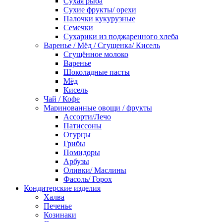
Сухая рыба
Сухие фрукты/ орехи
Палочки кукурузные
Семечки
Сухарики из поджаренного хлеба
Варенье / Мёд / Сгущенка/ Кисель
Сгущённое молоко
Варенье
Шоколадные пасты
Мёд
Кисель
Чай / Кофе
Маринованные овощи / фрукты
Ассорти/Лечо
Патиссоны
Огурцы
Грибы
Помидоры
Арбузы
Оливки/ Маслины
Фасоль/ Горох
Кондитерские изделия
Халва
Печенье
Козинаки