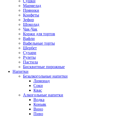
Сушки
Мармелад
Пряники
Конфеты
Зефир
Шоколад
Чак-Чак
Коржи для тортов
Вафли
Вафельные торты
Щербет
Сухари
Рулеты
Пастила
Бисквитные пирожные
Напитки
Безалкогольные напитки
Лимонад
Соки
Квас
Алкогольные напитки
Водка
Коньяк
Вино
Пиво