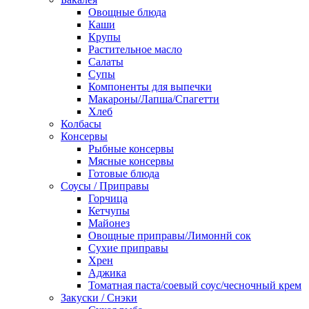
Овощные блюда
Каши
Крупы
Растительное масло
Салаты
Супы
Компоненты для выпечки
Макароны/Лапша/Спагетти
Хлеб
Колбасы
Консервы
Рыбные консервы
Мясные консервы
Готовые блюда
Соусы / Приправы
Горчица
Кетчупы
Майонез
Овощные приправы/Лимоннй сок
Сухие приправы
Хрен
Аджика
Томатная паста/соевый соус/чесночный крем
Закуски / Снэки