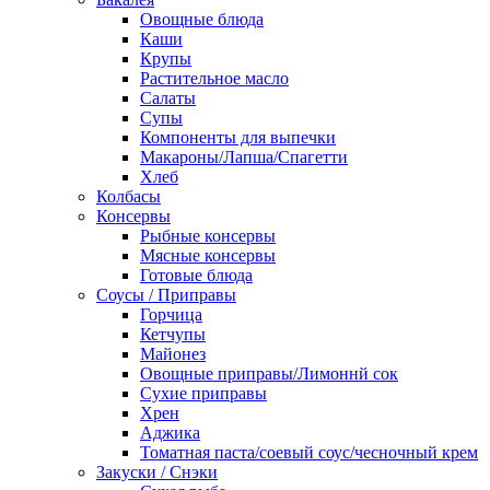
Овощные блюда
Каши
Крупы
Растительное масло
Салаты
Супы
Компоненты для выпечки
Макароны/Лапша/Спагетти
Хлеб
Колбасы
Консервы
Рыбные консервы
Мясные консервы
Готовые блюда
Соусы / Приправы
Горчица
Кетчупы
Майонез
Овощные приправы/Лимоннй сок
Сухие приправы
Хрен
Аджика
Томатная паста/соевый соус/чесночный крем
Закуски / Снэки