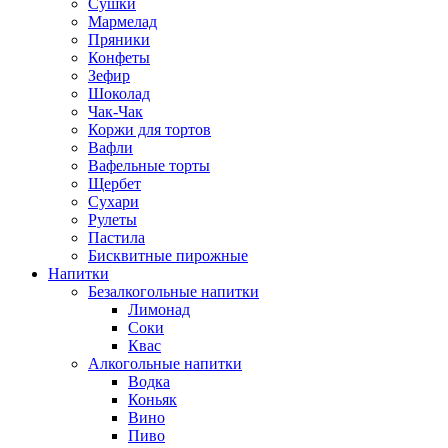
Сушки
Мармелад
Пряники
Конфеты
Зефир
Шоколад
Чак-Чак
Коржи для тортов
Вафли
Вафельные торты
Щербет
Сухари
Рулеты
Пастила
Бисквитные пирожные
Напитки
Безалкогольные напитки
Лимонад
Соки
Квас
Алкогольные напитки
Водка
Коньяк
Вино
Пиво