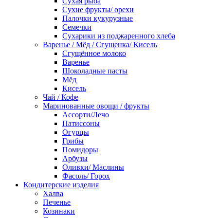
Сухая рыба
Сухие фрукты/ орехи
Палочки кукурузные
Семечки
Сухарики из поджаренного хлеба
Варенье / Мёд / Сгущенка/ Кисель
Сгущённое молоко
Варенье
Шоколадные пасты
Мёд
Кисель
Чай / Кофе
Маринованные овощи / фрукты
Ассорти/Лечо
Патиссоны
Огурцы
Грибы
Помидоры
Арбузы
Оливки/ Маслины
Фасоль/ Горох
Кондитерские изделия
Халва
Печенье
Козинаки