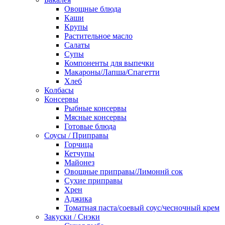
Овощные блюда
Каши
Крупы
Растительное масло
Салаты
Супы
Компоненты для выпечки
Макароны/Лапша/Спагетти
Хлеб
Колбасы
Консервы
Рыбные консервы
Мясные консервы
Готовые блюда
Соусы / Приправы
Горчица
Кетчупы
Майонез
Овощные приправы/Лимоннй сок
Сухие приправы
Хрен
Аджика
Томатная паста/соевый соус/чесночный крем
Закуски / Снэки