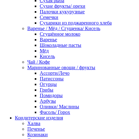
Сухая рыба
Сухие фрукты/ орехи
Палочки кукурузные
Семечки
Сухарики из поджаренного хлеба
Варенье / Мёд / Сгущенка/ Кисель
Сгущённое молоко
Варенье
Шоколадные пасты
Мёд
Кисель
Чай / Кофе
Маринованные овощи / фрукты
Ассорти/Лечо
Патиссоны
Огурцы
Грибы
Помидоры
Арбузы
Оливки/ Маслины
Фасоль/ Горох
Кондитерские изделия
Халва
Печенье
Козинаки