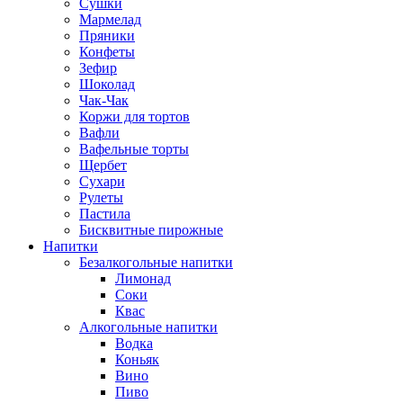
Сушки
Мармелад
Пряники
Конфеты
Зефир
Шоколад
Чак-Чак
Коржи для тортов
Вафли
Вафельные торты
Щербет
Сухари
Рулеты
Пастила
Бисквитные пирожные
Напитки
Безалкогольные напитки
Лимонад
Соки
Квас
Алкогольные напитки
Водка
Коньяк
Вино
Пиво