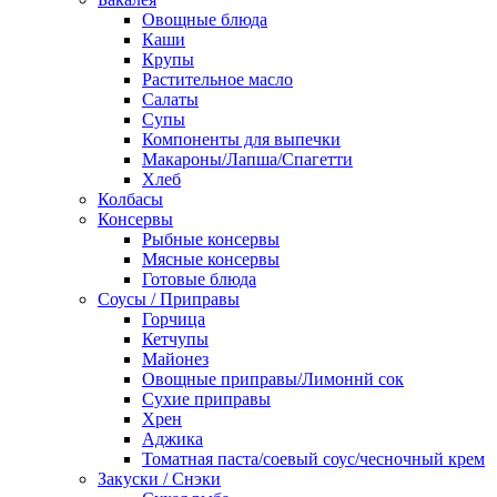
Овощные блюда
Каши
Крупы
Растительное масло
Салаты
Супы
Компоненты для выпечки
Макароны/Лапша/Спагетти
Хлеб
Колбасы
Консервы
Рыбные консервы
Мясные консервы
Готовые блюда
Соусы / Приправы
Горчица
Кетчупы
Майонез
Овощные приправы/Лимоннй сок
Сухие приправы
Хрен
Аджика
Томатная паста/соевый соус/чесночный крем
Закуски / Снэки