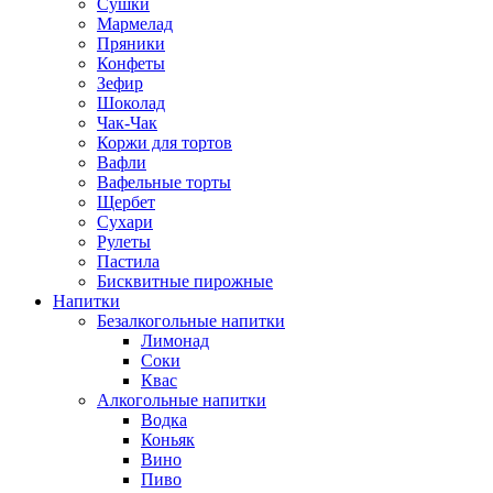
Сушки
Мармелад
Пряники
Конфеты
Зефир
Шоколад
Чак-Чак
Коржи для тортов
Вафли
Вафельные торты
Щербет
Сухари
Рулеты
Пастила
Бисквитные пирожные
Напитки
Безалкогольные напитки
Лимонад
Соки
Квас
Алкогольные напитки
Водка
Коньяк
Вино
Пиво