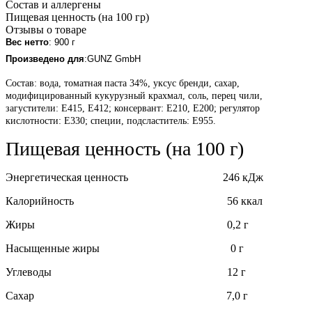
Состав и аллергены
Пищевая ценность (на 100 гр)
Отзывы о товаре
Вес нетто
: 900 г
Произведено для
:GUNZ GmbH
Состав: вода, томатная паста 34%, уксус бренди, сахар,
модифицированный кукурузный крахмал, соль, перец чили,
загустители: Е415, Е412; консервант: Е210, Е200; регулятор
кислотности: Е330; специи, подсластитель: Е955.
Пищевая ценность (на 100 г)
Энергетическая ценность 246 кДж
Калорийность 56 ккал
Жиры 0,2 г
Насыщенные жиры 0 г
Углеводы 12 г
Сахар 7,0 г