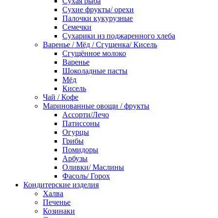
Сухая рыба
Сухие фрукты/ орехи
Палочки кукурузные
Семечки
Сухарики из поджаренного хлеба
Варенье / Мёд / Сгущенка/ Кисель
Сгущённое молоко
Варенье
Шоколадные пасты
Мёд
Кисель
Чай / Кофе
Маринованные овощи / фрукты
Ассорти/Лечо
Патиссоны
Огурцы
Грибы
Помидоры
Арбузы
Оливки/ Маслины
Фасоль/ Горох
Кондитерские изделия
Халва
Печенье
Козинаки