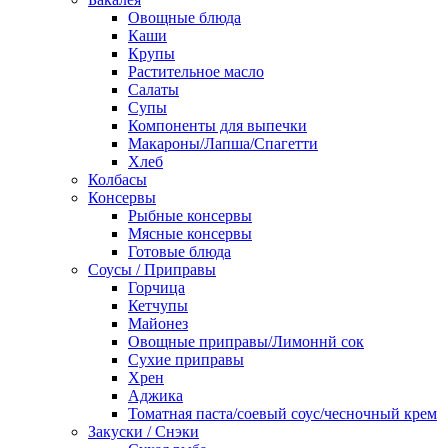
Овощные блюда
Каши
Крупы
Растительное масло
Салаты
Супы
Компоненты для выпечки
Макароны/Лапша/Спагетти
Хлеб
Колбасы
Консервы
Рыбные консервы
Мясные консервы
Готовые блюда
Соусы / Приправы
Горчица
Кетчупы
Майонез
Овощные приправы/Лимоннй сок
Сухие приправы
Хрен
Аджика
Томатная паста/соевый соус/чесночный крем
Закуски / Снэки