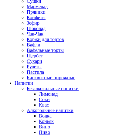
Сушки
Мармелад
Пряники
Конфеты
Зефир
Шоколад
Чак-Чак
Коржи для тортов
Вафли
Вафельные торты
Щербет
Сухари
Рулеты
Пастила
Бисквитные пирожные
Напитки
Безалкогольные напитки
Лимонад
Соки
Квас
Алкогольные напитки
Водка
Коньяк
Вино
Пиво