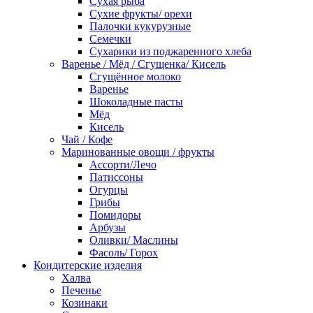
Сухая рыба
Сухие фрукты/ орехи
Палочки кукурузные
Семечки
Сухарики из поджаренного хлеба
Варенье / Мёд / Сгущенка/ Кисель
Сгущённое молоко
Варенье
Шоколадные пасты
Мёд
Кисель
Чай / Кофе
Маринованные овощи / фрукты
Ассорти/Лечо
Патиссоны
Огурцы
Грибы
Помидоры
Арбузы
Оливки/ Маслины
Фасоль/ Горох
Кондитерские изделия
Халва
Печенье
Козинаки