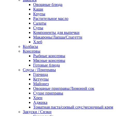
Овощные блюда
Каши
Крупы
Растительное масло
Салаты
Супы
Компоненты для выпечки
Макароны/Лапша/Спагетти
Хлеб
Колбасы
Консервы
Рыбные консервы
Мясные консервы
Готовые блюда
Соусы / Приправы
Горчица
Кетчупы
Майонез
Овощные приправы/Лимоннй сок
Сухие приправы
Хрен
Аджика
Томатная паста/соевый соус/чесночный крем
Закуски / Снэки