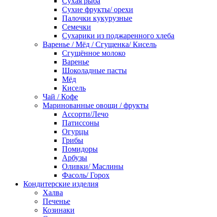
Сухая рыба
Сухие фрукты/ орехи
Палочки кукурузные
Семечки
Сухарики из поджаренного хлеба
Варенье / Мёд / Сгущенка/ Кисель
Сгущённое молоко
Варенье
Шоколадные пасты
Мёд
Кисель
Чай / Кофе
Маринованные овощи / фрукты
Ассорти/Лечо
Патиссоны
Огурцы
Грибы
Помидоры
Арбузы
Оливки/ Маслины
Фасоль/ Горох
Кондитерские изделия
Халва
Печенье
Козинаки