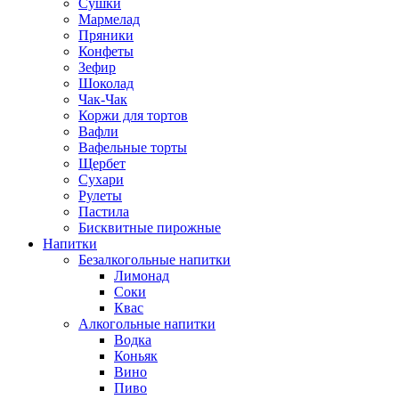
Сушки
Мармелад
Пряники
Конфеты
Зефир
Шоколад
Чак-Чак
Коржи для тортов
Вафли
Вафельные торты
Щербет
Сухари
Рулеты
Пастила
Бисквитные пирожные
Напитки
Безалкогольные напитки
Лимонад
Соки
Квас
Алкогольные напитки
Водка
Коньяк
Вино
Пиво