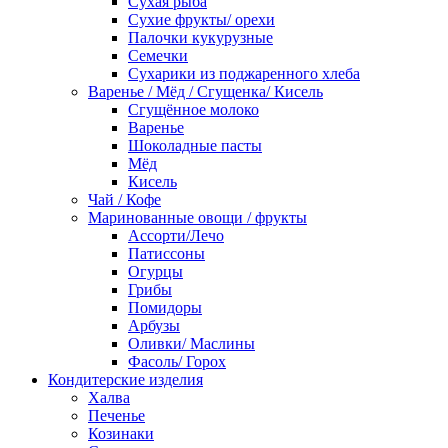
Сухая рыба
Сухие фрукты/ орехи
Палочки кукурузные
Семечки
Сухарики из поджаренного хлеба
Варенье / Мёд / Сгущенка/ Кисель
Сгущённое молоко
Варенье
Шоколадные пасты
Мёд
Кисель
Чай / Кофе
Маринованные овощи / фрукты
Ассорти/Лечо
Патиссоны
Огурцы
Грибы
Помидоры
Арбузы
Оливки/ Маслины
Фасоль/ Горох
Кондитерские изделия
Халва
Печенье
Козинаки