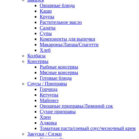
Овощные блюда
Каши
Крупы
Растительное масло
Салаты
Супы
Компоненты для выпечки
Макароны/Лапша/Спагетти
Хлеб
Колбасы
Консервы
Рыбные консервы
Мясные консервы
Готовые блюда
Соусы / Приправы
Горчица
Кетчупы
Майонез
Овощные приправы/Лимоннй сок
Сухие приправы
Хрен
Аджика
Томатная паста/соевый соус/чесночный крем
Закуски / Снэки