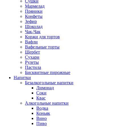
Сушки
Мармелад
Пряники
Конфеты
Зефир
Шоколад
Чак-Чак
Коржи для тортов
Вафли
Вафельные торты
Щербет
Сухари
Рулеты
Пастила
Бисквитные пирожные
Напитки
Безалкогольные напитки
Лимонад
Соки
Квас
Алкогольные напитки
Водка
Коньяк
Вино
Пиво