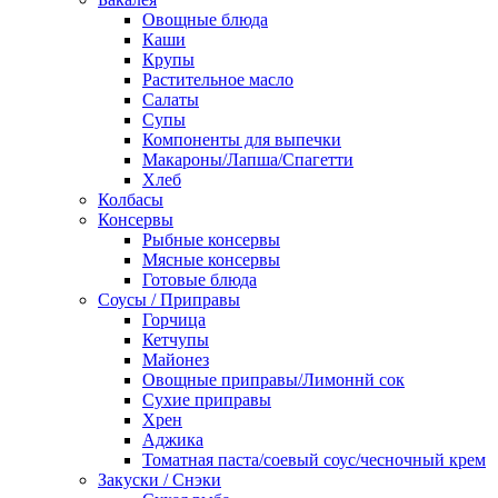
Овощные блюда
Каши
Крупы
Растительное масло
Салаты
Супы
Компоненты для выпечки
Макароны/Лапша/Спагетти
Хлеб
Колбасы
Консервы
Рыбные консервы
Мясные консервы
Готовые блюда
Соусы / Приправы
Горчица
Кетчупы
Майонез
Овощные приправы/Лимоннй сок
Сухие приправы
Хрен
Аджика
Томатная паста/соевый соус/чесночный крем
Закуски / Снэки