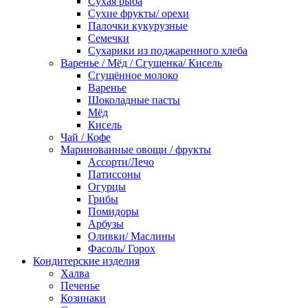
Сухая рыба
Сухие фрукты/ орехи
Палочки кукурузные
Семечки
Сухарики из поджаренного хлеба
Варенье / Мёд / Сгущенка/ Кисель
Сгущённое молоко
Варенье
Шоколадные пасты
Мёд
Кисель
Чай / Кофе
Маринованные овощи / фрукты
Ассорти/Лечо
Патиссоны
Огурцы
Грибы
Помидоры
Арбузы
Оливки/ Маслины
Фасоль/ Горох
Кондитерские изделия
Халва
Печенье
Козинаки