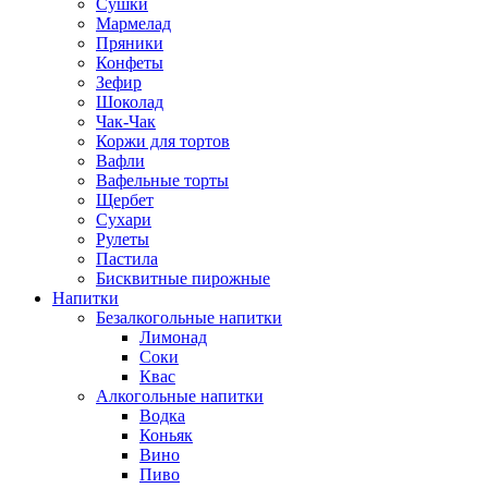
Сушки
Мармелад
Пряники
Конфеты
Зефир
Шоколад
Чак-Чак
Коржи для тортов
Вафли
Вафельные торты
Щербет
Сухари
Рулеты
Пастила
Бисквитные пирожные
Напитки
Безалкогольные напитки
Лимонад
Соки
Квас
Алкогольные напитки
Водка
Коньяк
Вино
Пиво