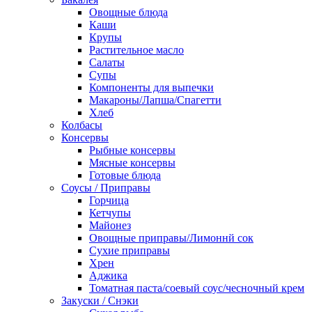
Овощные блюда
Каши
Крупы
Растительное масло
Салаты
Супы
Компоненты для выпечки
Макароны/Лапша/Спагетти
Хлеб
Колбасы
Консервы
Рыбные консервы
Мясные консервы
Готовые блюда
Соусы / Приправы
Горчица
Кетчупы
Майонез
Овощные приправы/Лимоннй сок
Сухие приправы
Хрен
Аджика
Томатная паста/соевый соус/чесночный крем
Закуски / Снэки