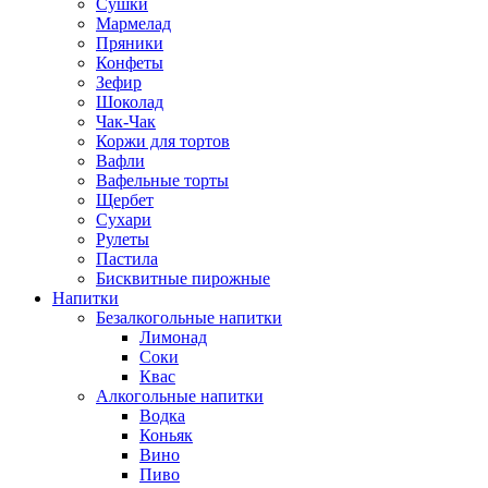
Сушки
Мармелад
Пряники
Конфеты
Зефир
Шоколад
Чак-Чак
Коржи для тортов
Вафли
Вафельные торты
Щербет
Сухари
Рулеты
Пастила
Бисквитные пирожные
Напитки
Безалкогольные напитки
Лимонад
Соки
Квас
Алкогольные напитки
Водка
Коньяк
Вино
Пиво