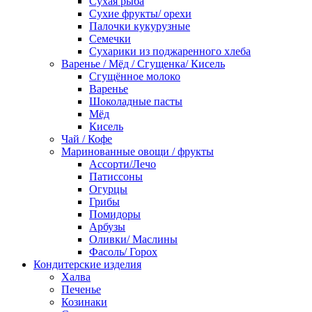
Сухая рыба
Сухие фрукты/ орехи
Палочки кукурузные
Семечки
Сухарики из поджаренного хлеба
Варенье / Мёд / Сгущенка/ Кисель
Сгущённое молоко
Варенье
Шоколадные пасты
Мёд
Кисель
Чай / Кофе
Маринованные овощи / фрукты
Ассорти/Лечо
Патиссоны
Огурцы
Грибы
Помидоры
Арбузы
Оливки/ Маслины
Фасоль/ Горох
Кондитерские изделия
Халва
Печенье
Козинаки