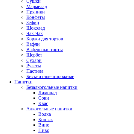
Сушки
Мармелад
Пряники
Конфеты
Зефир
Шоколад
Чак-Чак
Коржи для тортов
Вафли
Вафельные торты
Щербет
Сухари
Рулеты
Пастила
Бисквитные пирожные
Напитки
Безалкогольные напитки
Лимонад
Соки
Квас
Алкогольные напитки
Водка
Коньяк
Вино
Пиво