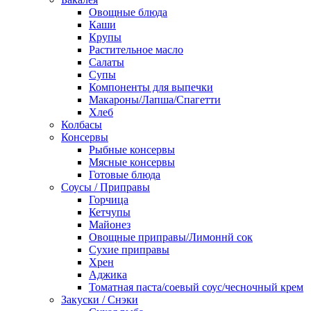
Овощные блюда
Каши
Крупы
Растительное масло
Салаты
Супы
Компоненты для выпечки
Макароны/Лапша/Спагетти
Хлеб
Колбасы
Консервы
Рыбные консервы
Мясные консервы
Готовые блюда
Соусы / Приправы
Горчица
Кетчупы
Майонез
Овощные приправы/Лимоннй сок
Сухие приправы
Хрен
Аджика
Томатная паста/соевый соус/чесночный крем
Закуски / Снэки