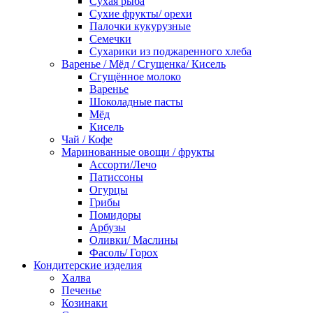
Сухая рыба
Сухие фрукты/ орехи
Палочки кукурузные
Семечки
Сухарики из поджаренного хлеба
Варенье / Мёд / Сгущенка/ Кисель
Сгущённое молоко
Варенье
Шоколадные пасты
Мёд
Кисель
Чай / Кофе
Маринованные овощи / фрукты
Ассорти/Лечо
Патиссоны
Огурцы
Грибы
Помидоры
Арбузы
Оливки/ Маслины
Фасоль/ Горох
Кондитерские изделия
Халва
Печенье
Козинаки