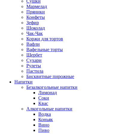
Сушки
Мармелад
Пряники
Конфеты
Зефир
Шоколад
Чак-Чак
Коржи для тортов
Вафли
Вафельные торты
Щербет
Сухари
Рулеты
Пастила
Бисквитные пирожные
Напитки
Безалкогольные напитки
Лимонад
Соки
Квас
Алкогольные напитки
Водка
Коньяк
Вино
Пиво