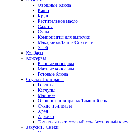
Овощные блюда
Каши
Крупы
Растительное масло
Салаты
Супы
Компоненты для выпечки
Макароны/Лапша/Спагетти
Хлеб
Колбасы
Консервы
Рыбные консервы
Мясные консервы
Готовые блюда
Соусы / Приправы
Горчица
Кетчупы
Майонез
Овощные приправы/Лимоннй сок
Сухие приправы
Хрен
Аджика
Томатная паста/соевый соус/чесночный крем
Закуски / Снэки