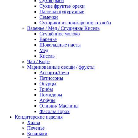
Сухая рыба
Сухие фрукты/ орехи
Палочки кукурузные
Семечки
Сухарики из поджаренного хлеба
Варенье / Мёд / Сгущенка/ Кисель
Сгущённое молоко
Варенье
Шоколадные пасты
Мёд
Кисель
Чай / Кофе
Маринованные овощи / фрукты
Ассорти/Лечо
Патиссоны
Огурцы
Грибы
Помидоры
Арбузы
Оливки/ Маслины
Фасоль/ Горох
Кондитерские изделия
Халва
Печенье
Козинаки