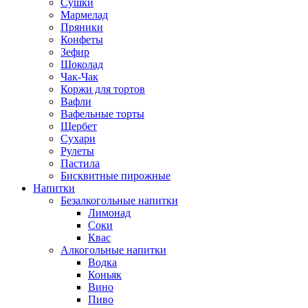
Сушки
Мармелад
Пряники
Конфеты
Зефир
Шоколад
Чак-Чак
Коржи для тортов
Вафли
Вафельные торты
Щербет
Сухари
Рулеты
Пастила
Бисквитные пирожные
Напитки
Безалкогольные напитки
Лимонад
Соки
Квас
Алкогольные напитки
Водка
Коньяк
Вино
Пиво