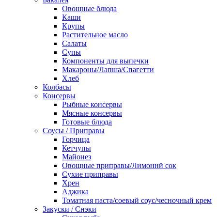
Овощные блюда
Каши
Крупы
Растительное масло
Салаты
Супы
Компоненты для выпечки
Макароны/Лапша/Спагетти
Хлеб
Колбасы
Консервы
Рыбные консервы
Мясные консервы
Готовые блюда
Соусы / Приправы
Горчица
Кетчупы
Майонез
Овощные приправы/Лимоннй сок
Сухие приправы
Хрен
Аджика
Томатная паста/соевый соус/чесночный крем
Закуски / Снэки