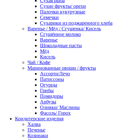
Сухая рыба
Сухие фрукты/ орехи
Палочки кукурузные
Семечки
Сухарики из поджаренного хлеба
Варенье / Мёд / Сгущенка/ Кисель
Сгущённое молоко
Варенье
Шоколадные пасты
Мёд
Кисель
Чай / Кофе
Маринованные овощи / фрукты
Ассорти/Лечо
Патиссоны
Огурцы
Грибы
Помидоры
Арбузы
Оливки/ Маслины
Фасоль/ Горох
Кондитерские изделия
Халва
Печенье
Козинаки