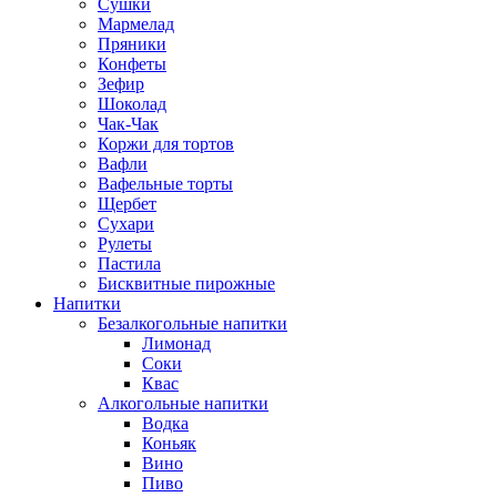
Сушки
Мармелад
Пряники
Конфеты
Зефир
Шоколад
Чак-Чак
Коржи для тортов
Вафли
Вафельные торты
Щербет
Сухари
Рулеты
Пастила
Бисквитные пирожные
Напитки
Безалкогольные напитки
Лимонад
Соки
Квас
Алкогольные напитки
Водка
Коньяк
Вино
Пиво