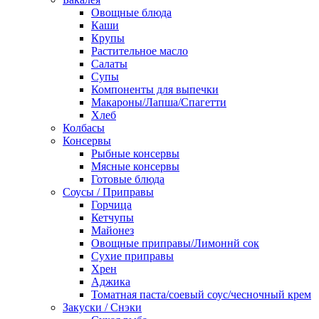
Овощные блюда
Каши
Крупы
Растительное масло
Салаты
Супы
Компоненты для выпечки
Макароны/Лапша/Спагетти
Хлеб
Колбасы
Консервы
Рыбные консервы
Мясные консервы
Готовые блюда
Соусы / Приправы
Горчица
Кетчупы
Майонез
Овощные приправы/Лимоннй сок
Сухие приправы
Хрен
Аджика
Томатная паста/соевый соус/чесночный крем
Закуски / Снэки