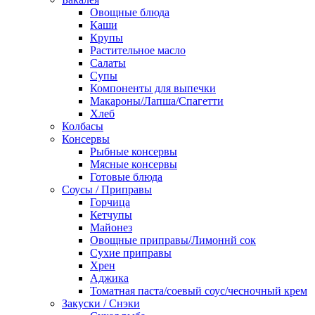
Овощные блюда
Каши
Крупы
Растительное масло
Салаты
Супы
Компоненты для выпечки
Макароны/Лапша/Спагетти
Хлеб
Колбасы
Консервы
Рыбные консервы
Мясные консервы
Готовые блюда
Соусы / Приправы
Горчица
Кетчупы
Майонез
Овощные приправы/Лимоннй сок
Сухие приправы
Хрен
Аджика
Томатная паста/соевый соус/чесночный крем
Закуски / Снэки