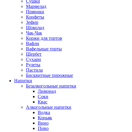
Сушки
Мармелад
Пряники
Конфеты
Зефир
Шоколад
Чак-Чак
Коржи для тортов
Вафли
Вафельные торты
Щербет
Сухари
Рулеты
Пастила
Бисквитные пирожные
Напитки
Безалкогольные напитки
Лимонад
Соки
Квас
Алкогольные напитки
Водка
Коньяк
Вино
Пиво