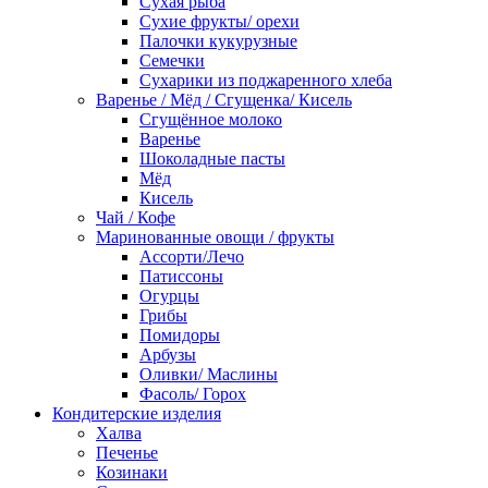
Сухая рыба
Сухие фрукты/ орехи
Палочки кукурузные
Семечки
Сухарики из поджаренного хлеба
Варенье / Мёд / Сгущенка/ Кисель
Сгущённое молоко
Варенье
Шоколадные пасты
Мёд
Кисель
Чай / Кофе
Маринованные овощи / фрукты
Ассорти/Лечо
Патиссоны
Огурцы
Грибы
Помидоры
Арбузы
Оливки/ Маслины
Фасоль/ Горох
Кондитерские изделия
Халва
Печенье
Козинаки