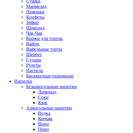
Сушки
Мармелад
Пряники
Конфеты
Зефир
Шоколад
Чак-Чак
Коржи для тортов
Вафли
Вафельные торты
Щербет
Сухари
Рулеты
Пастила
Бисквитные пирожные
Напитки
Безалкогольные напитки
Лимонад
Соки
Квас
Алкогольные напитки
Водка
Коньяк
Вино
Пиво