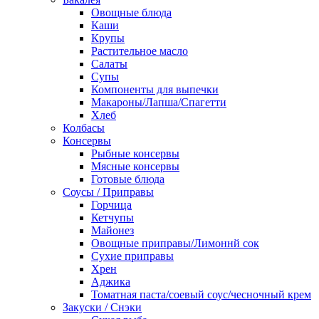
Овощные блюда
Каши
Крупы
Растительное масло
Салаты
Супы
Компоненты для выпечки
Макароны/Лапша/Спагетти
Хлеб
Колбасы
Консервы
Рыбные консервы
Мясные консервы
Готовые блюда
Соусы / Приправы
Горчица
Кетчупы
Майонез
Овощные приправы/Лимоннй сок
Сухие приправы
Хрен
Аджика
Томатная паста/соевый соус/чесночный крем
Закуски / Снэки