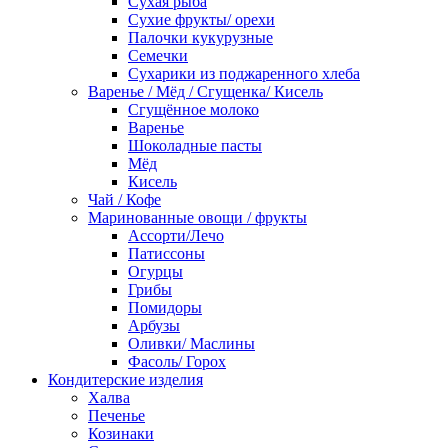
Сухая рыба
Сухие фрукты/ орехи
Палочки кукурузные
Семечки
Сухарики из поджаренного хлеба
Варенье / Мёд / Сгущенка/ Кисель
Сгущённое молоко
Варенье
Шоколадные пасты
Мёд
Кисель
Чай / Кофе
Маринованные овощи / фрукты
Ассорти/Лечо
Патиссоны
Огурцы
Грибы
Помидоры
Арбузы
Оливки/ Маслины
Фасоль/ Горох
Кондитерские изделия
Халва
Печенье
Козинаки