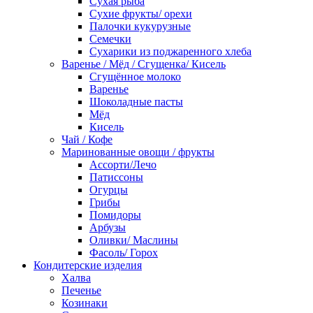
Сухая рыба
Сухие фрукты/ орехи
Палочки кукурузные
Семечки
Сухарики из поджаренного хлеба
Варенье / Мёд / Сгущенка/ Кисель
Сгущённое молоко
Варенье
Шоколадные пасты
Мёд
Кисель
Чай / Кофе
Маринованные овощи / фрукты
Ассорти/Лечо
Патиссоны
Огурцы
Грибы
Помидоры
Арбузы
Оливки/ Маслины
Фасоль/ Горох
Кондитерские изделия
Халва
Печенье
Козинаки