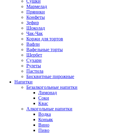
Сушки
Мармелад
Пряники
Конфеты
Зефир
Шоколад
Чак-Чак
Коржи для тортов
Вафли
Вафельные торты
Щербет
Сухари
Рулеты
Пастила
Бисквитные пирожные
Напитки
Безалкогольные напитки
Лимонад
Соки
Квас
Алкогольные напитки
Водка
Коньяк
Вино
Пиво