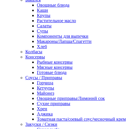
Овощные блюда
Каши
Крупы
Растительное масло
Салаты
Супы
Компоненты для выпечки
Макароны/Лапша/Спагетти
Хлеб
Колбасы
Консервы
Рыбные консервы
Мясные консервы
Готовые блюда
Соусы / Приправы
Горчица
Кетчупы
Майонез
Овощные приправы/Лимоннй сок
Сухие приправы
Хрен
Аджика
Томатная паста/соевый соус/чесночный крем
Закуски / Снэки