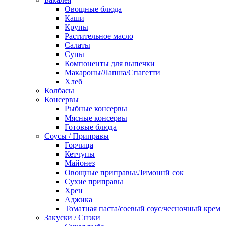
Овощные блюда
Каши
Крупы
Растительное масло
Салаты
Супы
Компоненты для выпечки
Макароны/Лапша/Спагетти
Хлеб
Колбасы
Консервы
Рыбные консервы
Мясные консервы
Готовые блюда
Соусы / Приправы
Горчица
Кетчупы
Майонез
Овощные приправы/Лимоннй сок
Сухие приправы
Хрен
Аджика
Томатная паста/соевый соус/чесночный крем
Закуски / Снэки