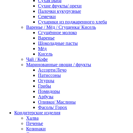
Сухая рыба
Сухие фрукты/ орехи
Палочки кукурузные
Семечки
Сухарики из поджаренного хлеба
Варенье / Мёд / Сгущенка/ Кисель
Сгущённое молоко
Варенье
Шоколадные пасты
Мёд
Кисель
Чай / Кофе
Маринованные овощи / фрукты
Ассорти/Лечо
Патиссоны
Огурцы
Грибы
Помидоры
Арбузы
Оливки/ Маслины
Фасоль/ Горох
Кондитерские изделия
Халва
Печенье
Козинаки