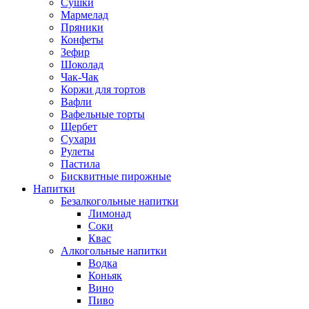
Сушки
Мармелад
Пряники
Конфеты
Зефир
Шоколад
Чак-Чак
Коржи для тортов
Вафли
Вафельные торты
Щербет
Сухари
Рулеты
Пастила
Бисквитные пирожные
Напитки
Безалкогольные напитки
Лимонад
Соки
Квас
Алкогольные напитки
Водка
Коньяк
Вино
Пиво