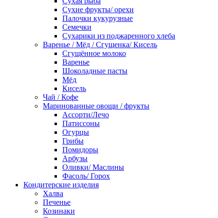
Сухая рыба
Сухие фрукты/ орехи
Палочки кукурузные
Семечки
Сухарики из поджаренного хлеба
Варенье / Мёд / Сгущенка/ Кисель
Сгущённое молоко
Варенье
Шоколадные пасты
Мёд
Кисель
Чай / Кофе
Маринованные овощи / фрукты
Ассорти/Лечо
Патиссоны
Огурцы
Грибы
Помидоры
Арбузы
Оливки/ Маслины
Фасоль/ Горох
Кондитерские изделия
Халва
Печенье
Козинаки