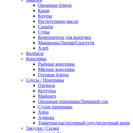
Овощные блюда
Каши
Крупы
Растительное масло
Салаты
Супы
Компоненты для выпечки
Макароны/Лапша/Спагетти
Хлеб
Колбасы
Консервы
Рыбные консервы
Мясные консервы
Готовые блюда
Соусы / Приправы
Горчица
Кетчупы
Майонез
Овощные приправы/Лимоннй сок
Сухие приправы
Хрен
Аджика
Томатная паста/соевый соус/чесночный крем
Закуски / Снэки