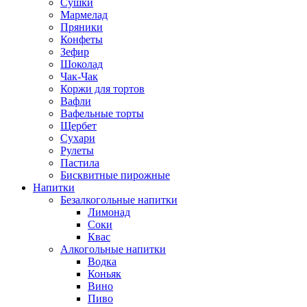
Сушки
Мармелад
Пряники
Конфеты
Зефир
Шоколад
Чак-Чак
Коржи для тортов
Вафли
Вафельные торты
Щербет
Сухари
Рулеты
Пастила
Бисквитные пирожные
Напитки
Безалкогольные напитки
Лимонад
Соки
Квас
Алкогольные напитки
Водка
Коньяк
Вино
Пиво