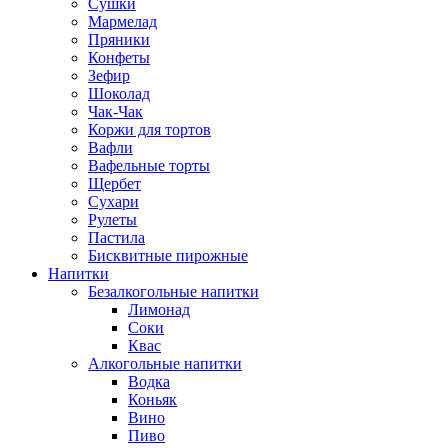
Сушки
Мармелад
Пряники
Конфеты
Зефир
Шоколад
Чак-Чак
Коржи для тортов
Вафли
Вафельные торты
Щербет
Сухари
Рулеты
Пастила
Бисквитные пирожные
Напитки
Безалкогольные напитки
Лимонад
Соки
Квас
Алкогольные напитки
Водка
Коньяк
Вино
Пиво