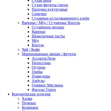
Сухая рыба
Сухие фрукты/ орехи
Палочки кукурузные
Семечки
Сухарики из поджаренного хлеба
Варенье / Мёд / Сгущенка/ Кисель
Сгущённое молоко
Варенье
Шоколадные пасты
Мёд
Кисель
Чай / Кофе
Маринованные овощи / фрукты
Ассорти/Лечо
Патиссоны
Огурцы
Грибы
Помидоры
Арбузы
Оливки/ Маслины
Фасоль/ Горох
Кондитерские изделия
Халва
Печенье
Козинаки