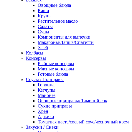
Овощные блюда
Каши
Крупы
Растительное масло
Салаты
Супы
Компоненты для выпечки
Макароны/Лапша/Спагетти
Хлеб
Колбасы
Консервы
Рыбные консервы
Мясные консервы
Готовые блюда
Соусы / Приправы
Горчица
Кетчупы
Майонез
Овощные приправы/Лимоннй сок
Сухие приправы
Хрен
Аджика
Томатная паста/соевый соус/чесночный крем
Закуски / Снэки