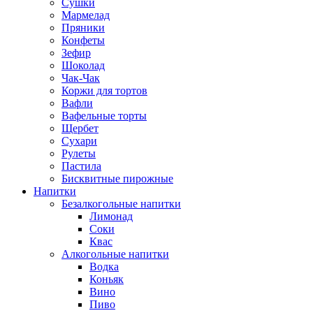
Сушки
Мармелад
Пряники
Конфеты
Зефир
Шоколад
Чак-Чак
Коржи для тортов
Вафли
Вафельные торты
Щербет
Сухари
Рулеты
Пастила
Бисквитные пирожные
Напитки
Безалкогольные напитки
Лимонад
Соки
Квас
Алкогольные напитки
Водка
Коньяк
Вино
Пиво