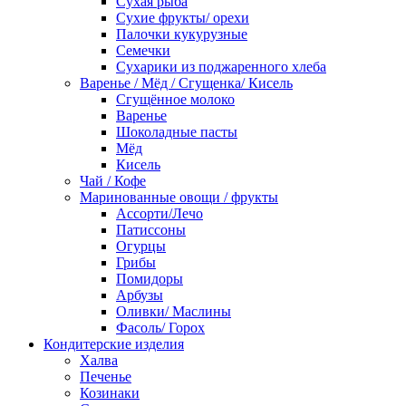
Сухая рыба
Сухие фрукты/ орехи
Палочки кукурузные
Семечки
Сухарики из поджаренного хлеба
Варенье / Мёд / Сгущенка/ Кисель
Сгущённое молоко
Варенье
Шоколадные пасты
Мёд
Кисель
Чай / Кофе
Маринованные овощи / фрукты
Ассорти/Лечо
Патиссоны
Огурцы
Грибы
Помидоры
Арбузы
Оливки/ Маслины
Фасоль/ Горох
Кондитерские изделия
Халва
Печенье
Козинаки