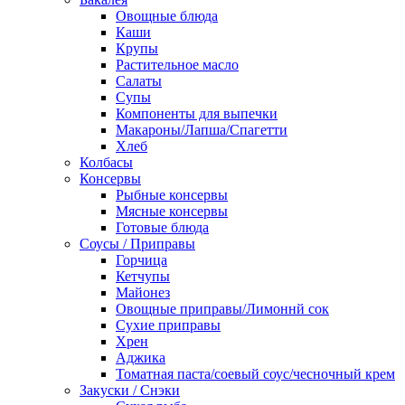
Овощные блюда
Каши
Крупы
Растительное масло
Салаты
Супы
Компоненты для выпечки
Макароны/Лапша/Спагетти
Хлеб
Колбасы
Консервы
Рыбные консервы
Мясные консервы
Готовые блюда
Соусы / Приправы
Горчица
Кетчупы
Майонез
Овощные приправы/Лимоннй сок
Сухие приправы
Хрен
Аджика
Томатная паста/соевый соус/чесночный крем
Закуски / Снэки