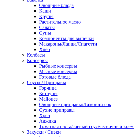
Овощные блюда
Каши
Крупы
Растительное масло
Салаты
Супы
Компоненты для выпечки
Макароны/Лапша/Спагетти
Хлеб
Колбасы
Консервы
Рыбные консервы
Мясные консервы
Готовые блюда
Соусы / Приправы
Горчица
Кетчупы
Майонез
Овощные приправы/Лимоннй сок
Сухие приправы
Хрен
Аджика
Томатная паста/соевый соус/чесночный крем
Закуски / Снэки