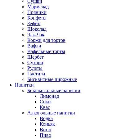
Сушки
Мармелад
Пряники
Конфеты
Зефир
Шоколад
Чак-Чак
Коржи для тортов
Вафли
Вафельные торты
Щербет
Сухари
Рулеты
Пастила
Бисквитные пирожные
Напитки
Безалкогольные напитки
Лимонад
Соки
Квас
Алкогольные напитки
Водка
Коньяк
Вино
Пиво