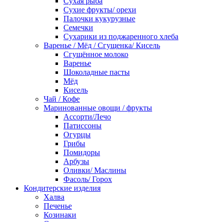
Сухая рыба
Сухие фрукты/ орехи
Палочки кукурузные
Семечки
Сухарики из поджаренного хлеба
Варенье / Мёд / Сгущенка/ Кисель
Сгущённое молоко
Варенье
Шоколадные пасты
Мёд
Кисель
Чай / Кофе
Маринованные овощи / фрукты
Ассорти/Лечо
Патиссоны
Огурцы
Грибы
Помидоры
Арбузы
Оливки/ Маслины
Фасоль/ Горох
Кондитерские изделия
Халва
Печенье
Козинаки