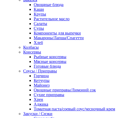
Овощные блюда
Каши
Крупы
Растительное масло
Салаты
Супы
Компоненты для выпечки
Макароны/Лапша/Спагетти
Хлеб
Колбасы
Консервы
Рыбные консервы
Мясные консервы
Готовые блюда
Соусы / Приправы
Горчица
Кетчупы
Майонез
Овощные приправы/Лимоннй сок
Сухие приправы
Хрен
Аджика
Томатная паста/соевый соус/чесночный крем
Закуски / Снэки