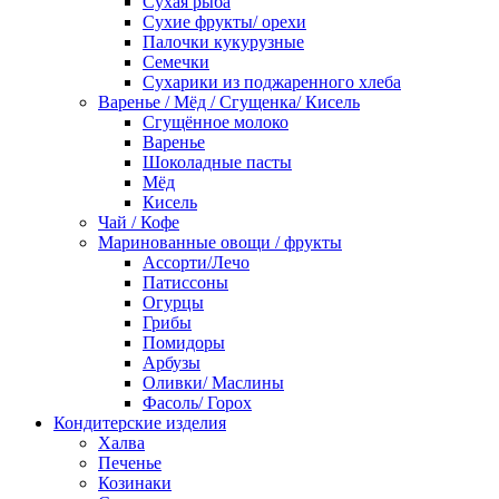
Сухая рыба
Сухие фрукты/ орехи
Палочки кукурузные
Семечки
Сухарики из поджаренного хлеба
Варенье / Мёд / Сгущенка/ Кисель
Сгущённое молоко
Варенье
Шоколадные пасты
Мёд
Кисель
Чай / Кофе
Маринованные овощи / фрукты
Ассорти/Лечо
Патиссоны
Огурцы
Грибы
Помидоры
Арбузы
Оливки/ Маслины
Фасоль/ Горох
Кондитерские изделия
Халва
Печенье
Козинаки