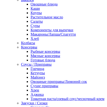
Овощные блюда
Каши
Крупы
Растительное масло
Салаты
Супы
Компоненты для выпечки
Макароны/Лапша/Спагетти
Хлеб
Колбасы
Консервы
Рыбные консервы
Мясные консервы
Готовые блюда
Соусы / Приправы
Горчица
Кетчупы
Майонез
Овощные приправы/Лимоннй сок
Сухие приправы
Хрен
Аджика
Томатная паста/соевый соус/чесночный крем
Закуски / Снэки