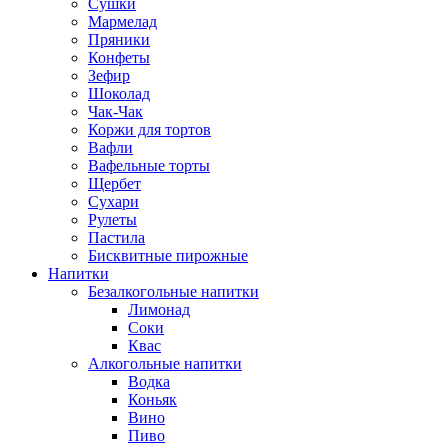
Сушки
Мармелад
Пряники
Конфеты
Зефир
Шоколад
Чак-Чак
Коржи для тортов
Вафли
Вафельные торты
Щербет
Сухари
Рулеты
Пастила
Бисквитные пирожные
Напитки
Безалкогольные напитки
Лимонад
Соки
Квас
Алкогольные напитки
Водка
Коньяк
Вино
Пиво