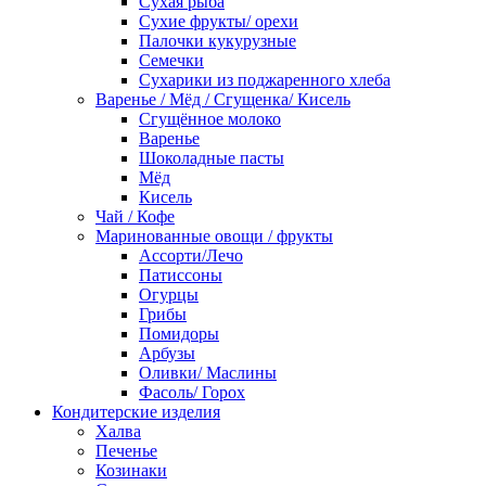
Сухая рыба
Сухие фрукты/ орехи
Палочки кукурузные
Семечки
Сухарики из поджаренного хлеба
Варенье / Мёд / Сгущенка/ Кисель
Сгущённое молоко
Варенье
Шоколадные пасты
Мёд
Кисель
Чай / Кофе
Маринованные овощи / фрукты
Ассорти/Лечо
Патиссоны
Огурцы
Грибы
Помидоры
Арбузы
Оливки/ Маслины
Фасоль/ Горох
Кондитерские изделия
Халва
Печенье
Козинаки