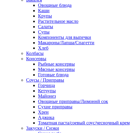
Овощные блюда
Каши
Крупы
Растительное масло
Салаты
Супы
Компоненты для выпечки
Макароны/Лапша/Спагетти
Хлеб
Колбасы
Консервы
Рыбные консервы
Мясные консервы
Готовые блюда
Соусы / Приправы
Горчица
Кетчупы
Майонез
Овощные приправы/Лимоннй сок
Сухие приправы
Хрен
Аджика
Томатная паста/соевый соус/чесночный крем
Закуски / Снэки