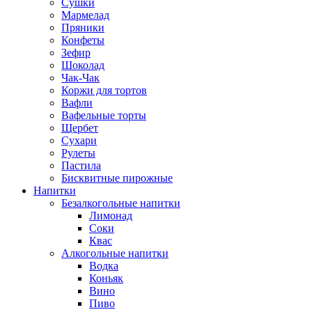
Сушки
Мармелад
Пряники
Конфеты
Зефир
Шоколад
Чак-Чак
Коржи для тортов
Вафли
Вафельные торты
Щербет
Сухари
Рулеты
Пастила
Бисквитные пирожные
Напитки
Безалкогольные напитки
Лимонад
Соки
Квас
Алкогольные напитки
Водка
Коньяк
Вино
Пиво