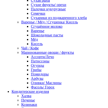
Сухая рыба
Сухие фрукты/ орехи
Палочки кукурузные
Семечки
Сухарики из поджаренного хлеба
Варенье / Мёд / Сгущенка/ Кисель
Сгущённое молоко
Варенье
Шоколадные пасты
Мёд
Кисель
Чай / Кофе
Маринованные овощи / фрукты
Ассорти/Лечо
Патиссоны
Огурцы
Грибы
Помидоры
Арбузы
Оливки/ Маслины
Фасоль/ Горох
Кондитерские изделия
Халва
Печенье
Козинаки