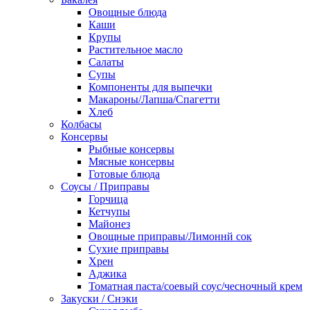
Овощные блюда
Каши
Крупы
Растительное масло
Салаты
Супы
Компоненты для выпечки
Макароны/Лапша/Спагетти
Хлеб
Колбасы
Консервы
Рыбные консервы
Мясные консервы
Готовые блюда
Соусы / Приправы
Горчица
Кетчупы
Майонез
Овощные приправы/Лимоннй сок
Сухие приправы
Хрен
Аджика
Томатная паста/соевый соус/чесночный крем
Закуски / Снэки