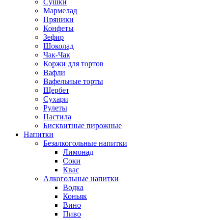
Сушки
Мармелад
Пряники
Конфеты
Зефир
Шоколад
Чак-Чак
Коржи для тортов
Вафли
Вафельные торты
Щербет
Сухари
Рулеты
Пастила
Бисквитные пирожные
Напитки
Безалкогольные напитки
Лимонад
Соки
Квас
Алкогольные напитки
Водка
Коньяк
Вино
Пиво