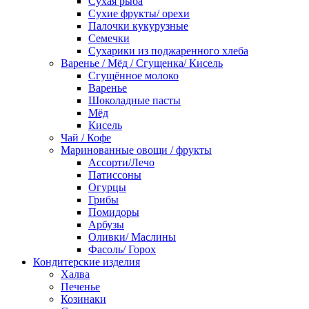
Сухая рыба
Сухие фрукты/ орехи
Палочки кукурузные
Семечки
Сухарики из поджаренного хлеба
Варенье / Мёд / Сгущенка/ Кисель
Сгущённое молоко
Варенье
Шоколадные пасты
Мёд
Кисель
Чай / Кофе
Маринованные овощи / фрукты
Ассорти/Лечо
Патиссоны
Огурцы
Грибы
Помидоры
Арбузы
Оливки/ Маслины
Фасоль/ Горох
Кондитерские изделия
Халва
Печенье
Козинаки