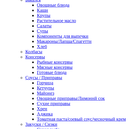
Овощные блюда
Каши
Крупы
Растительное масло
Салаты
Супы
Компоненты для выпечки
Макароны/Лапша/Спагетти
Хлеб
Колбасы
Консервы
Рыбные консервы
Мясные консервы
Готовые блюда
Соусы / Приправы
Горчица
Кетчупы
Майонез
Овощные приправы/Лимоннй сок
Сухие приправы
Хрен
Аджика
Томатная паста/соевый соус/чесночный крем
Закуски / Снэки