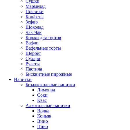
Сушки
Мармелад
Пряники
Конфеты
Зефир
Шоколад
Чак-Чак
Коржи для тортов
Вафли
Вафельные торты
Щербет
Сухари
Рулеты
Пастила
Бисквитные пирожные
Напитки
Безалкогольные напитки
Лимонад
Соки
Квас
Алкогольные напитки
Водка
Коньяк
Вино
Пиво